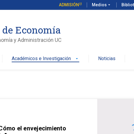
ADMISIÓN
Medios
arrow_drop_down
Biblio
o de Economía
nomía y Administración UC
Académicos e Investigación
Noticias
arrow_drop_down
 Cómo el envejecimiento