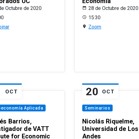
orados UC
Economía
de Octubre de 2020
28 de Octubre de 2020
00
15:30
inar
Zoom
1
20
OCT
OCT
oeconomía Aplicada
Seminarios
és Barrios,
Nicolás Riquelme,
stigador de VATT
Universidad de Los
itute for Economic
Andes