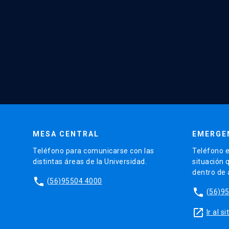
MESA CENTRAL
EMERGE
Teléfono para comunicarse con las
Teléfono e
distintas áreas de la Universidad.
situación 
dentro de
phone
(56)95504 4000
phone
(56)9
launch
Ir al 