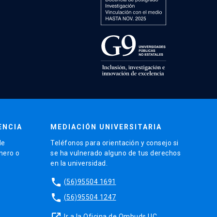
ENCIA
MEDIACIÓN UNIVERSITARIA
de
Teléfonos para orientación y consejo si
énero o
se ha vulnerado alguno de tus derechos
en la universidad.
phone
(56)95504 1691
phone
(56)95504 1247
launch
Ir a la Oficina de Ombuds UC