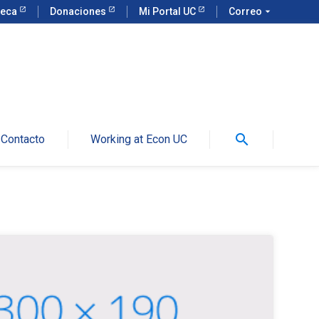
teca
Donaciones
Mi Portal UC
Correo
arrow_drop_down
search
Contacto
Working at Econ UC