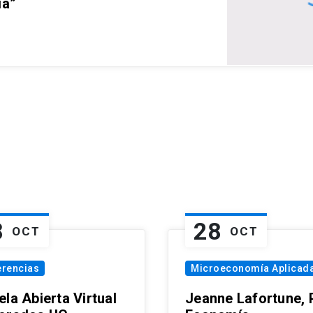
ia”
8
28
OCT
OCT
erencias
Microeconomía Aplicad
la Abierta Virtual
Jeanne Lafortune,