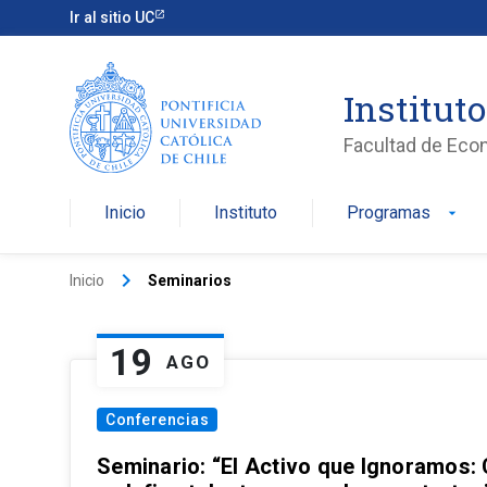
Ir al sitio UC
Institut
Facultad de Eco
Inicio
Instituto
Programas
arrow_drop_down
keyboard_arrow_right
Inicio
Seminarios
19
AGO
Conferencias
Seminario: “El Activo que Ignoramos: