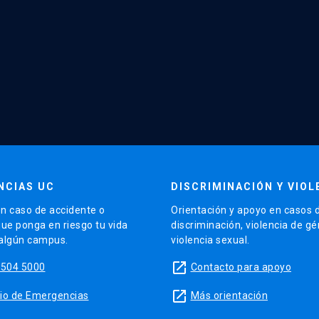
NCIAS UC
DISCRIMINACIÓN Y VIOL
n caso de accidente o
Orientación y apoyo en casos 
que ponga en riesgo tu vida
discriminación, violencia de g
 algún campus.
violencia sexual.
launch
5504 5000
Contacto para apoyo
launch
sitio de Emergencias
Más orientación