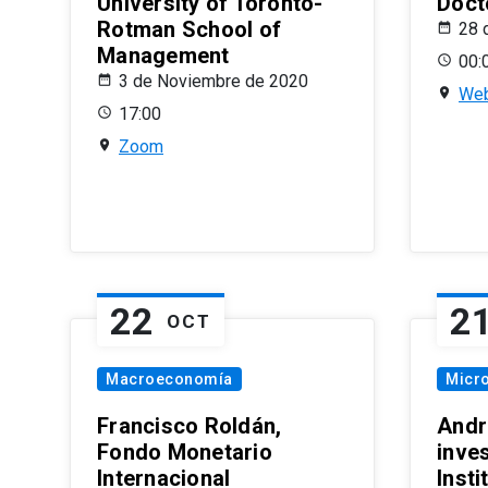
University of Toronto-
Doct
Rotman School of
28 
Management
00:
3 de Noviembre de 2020
Web
17:00
Zoom
22
2
OCT
Macroeconomía
Micr
Francisco Roldán,
Andr
Fondo Monetario
inve
Internacional
Inst