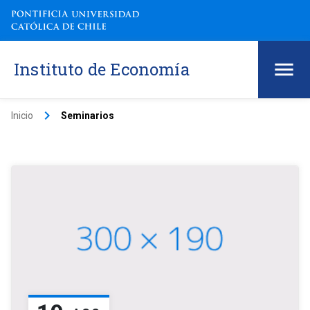
Instituto de Economía
keyboard_arrow_right
Inicio
Seminarios