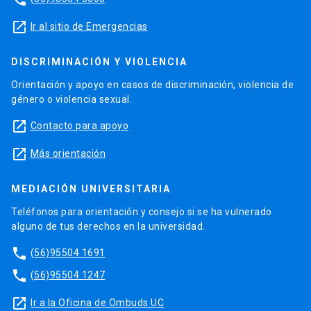
launch
Ir al sitio de Emergencias
DISCRIMINACIÓN Y VIOLENCIA
Orientación y apoyo en casos de discriminación, violencia de
género o violencia sexual.
launch
Contacto para apoyo
launch
Más orientación
MEDIACIÓN UNIVERSITARIA
Teléfonos para orientación y consejo si se ha vulnerado
alguno de tus derechos en la universidad.
phone
(56)95504 1691
phone
(56)95504 1247
launch
Ir a la Oficina de Ombuds UC