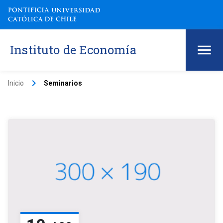
Instituto de Economía
keyboard_arrow_right
Inicio
Seminarios