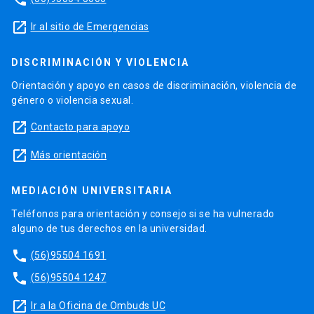
launch
Ir al sitio de Emergencias
DISCRIMINACIÓN Y VIOLENCIA
Orientación y apoyo en casos de discriminación, violencia de
género o violencia sexual.
launch
Contacto para apoyo
launch
Más orientación
MEDIACIÓN UNIVERSITARIA
Teléfonos para orientación y consejo si se ha vulnerado
alguno de tus derechos en la universidad.
phone
(56)95504 1691
phone
(56)95504 1247
launch
Ir a la Oficina de Ombuds UC