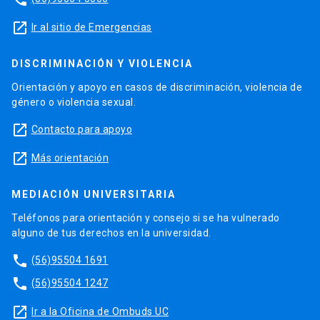
launch
Ir al sitio de Emergencias
DISCRIMINACIÓN Y VIOLENCIA
Orientación y apoyo en casos de discriminación, violencia de
género o violencia sexual.
launch
Contacto para apoyo
launch
Más orientación
MEDIACIÓN UNIVERSITARIA
Teléfonos para orientación y consejo si se ha vulnerado
alguno de tus derechos en la universidad.
phone
(56)95504 1691
phone
(56)95504 1247
launch
Ir a la Oficina de Ombuds UC