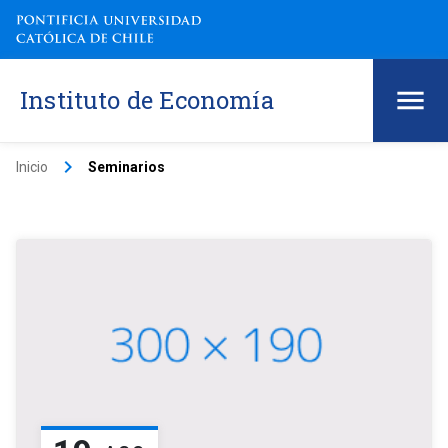
Instituto de Economía
keyboard_arrow_right
Inicio
Seminarios