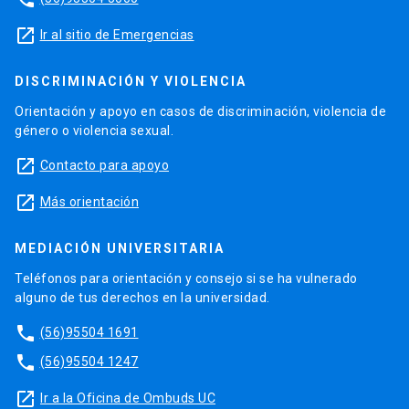
launch
Ir al sitio de Emergencias
DISCRIMINACIÓN Y VIOLENCIA
Orientación y apoyo en casos de discriminación, violencia de
género o violencia sexual.
launch
Contacto para apoyo
launch
Más orientación
MEDIACIÓN UNIVERSITARIA
Teléfonos para orientación y consejo si se ha vulnerado
alguno de tus derechos en la universidad.
phone
(56)95504 1691
phone
(56)95504 1247
launch
Ir a la Oficina de Ombuds UC