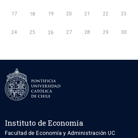
17
19
20
21
22
23
18
24
25
27
28
29
30
26
Instituto de Economía
Facultad de Economía y Administración UC