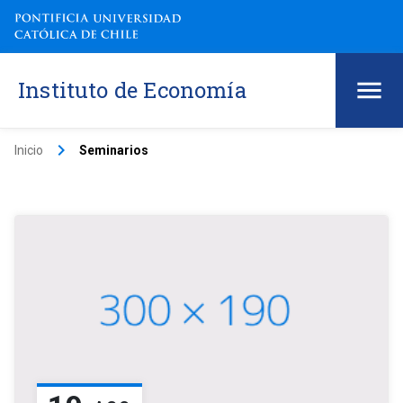
Instituto de Economía
keyboard_arrow_right
Inicio
Seminarios