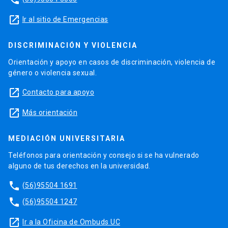
launch
Ir al sitio de Emergencias
DISCRIMINACIÓN Y VIOLENCIA
Orientación y apoyo en casos de discriminación, violencia de
género o violencia sexual.
launch
Contacto para apoyo
launch
Más orientación
MEDIACIÓN UNIVERSITARIA
Teléfonos para orientación y consejo si se ha vulnerado
alguno de tus derechos en la universidad.
phone
(56)95504 1691
phone
(56)95504 1247
launch
Ir a la Oficina de Ombuds UC