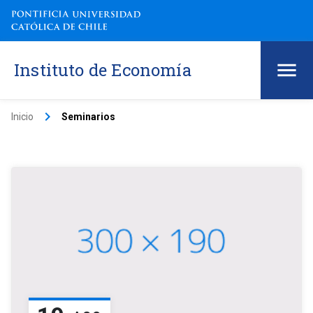
Instituto de Economía
keyboard_arrow_right
Inicio
Seminarios