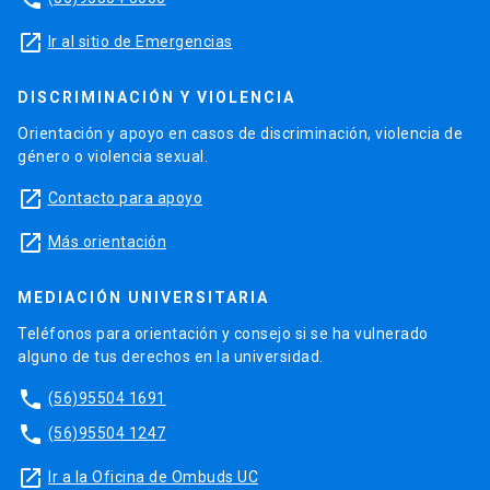
launch
Ir al sitio de Emergencias
DISCRIMINACIÓN Y VIOLENCIA
Orientación y apoyo en casos de discriminación, violencia de
género o violencia sexual.
launch
Contacto para apoyo
launch
Más orientación
MEDIACIÓN UNIVERSITARIA
Teléfonos para orientación y consejo si se ha vulnerado
alguno de tus derechos en la universidad.
phone
(56)95504 1691
phone
(56)95504 1247
launch
Ir a la Oficina de Ombuds UC