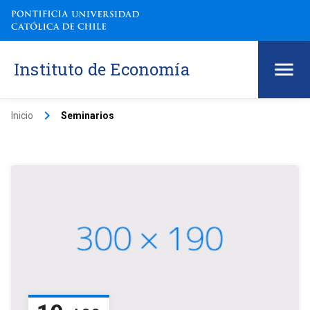
Instituto de Economía
keyboard_arrow_right
Inicio
Seminarios