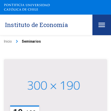
Instituto de Economía
keyboard_arrow_right
Inicio
Seminarios