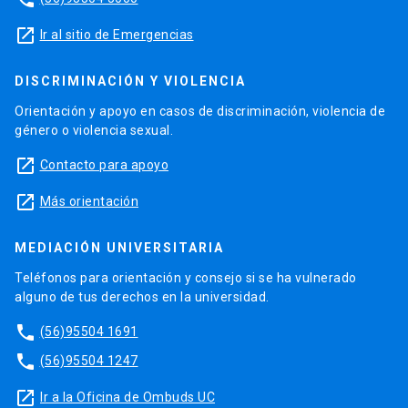
launch
Ir al sitio de Emergencias
DISCRIMINACIÓN Y VIOLENCIA
Orientación y apoyo en casos de discriminación, violencia de
género o violencia sexual.
launch
Contacto para apoyo
launch
Más orientación
MEDIACIÓN UNIVERSITARIA
Teléfonos para orientación y consejo si se ha vulnerado
alguno de tus derechos en la universidad.
phone
(56)95504 1691
phone
(56)95504 1247
launch
Ir a la Oficina de Ombuds UC