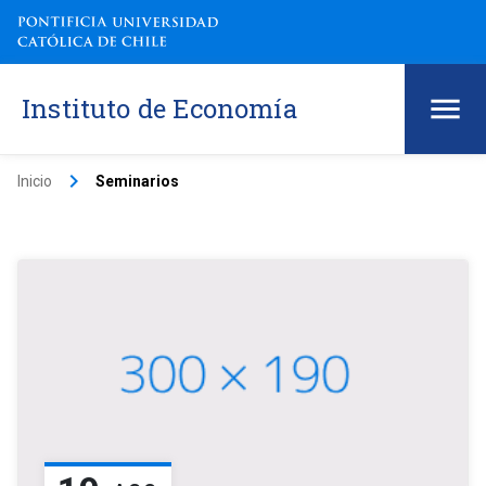
Instituto de Economía
keyboard_arrow_right
Inicio
Seminarios