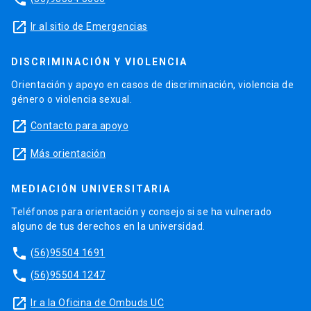
launch
Ir al sitio de Emergencias
DISCRIMINACIÓN Y VIOLENCIA
Orientación y apoyo en casos de discriminación, violencia de
género o violencia sexual.
launch
Contacto para apoyo
launch
Más orientación
MEDIACIÓN UNIVERSITARIA
Teléfonos para orientación y consejo si se ha vulnerado
alguno de tus derechos en la universidad.
phone
(56)95504 1691
phone
(56)95504 1247
launch
Ir a la Oficina de Ombuds UC