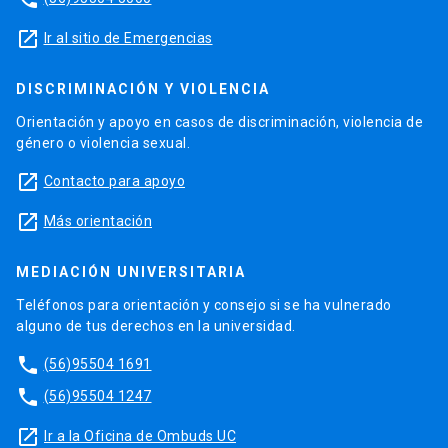
launch
Ir al sitio de Emergencias
DISCRIMINACIÓN Y VIOLENCIA
Orientación y apoyo en casos de discriminación, violencia de
género o violencia sexual.
launch
Contacto para apoyo
launch
Más orientación
MEDIACIÓN UNIVERSITARIA
Teléfonos para orientación y consejo si se ha vulnerado
alguno de tus derechos en la universidad.
phone
(56)95504 1691
phone
(56)95504 1247
launch
Ir a la Oficina de Ombuds UC