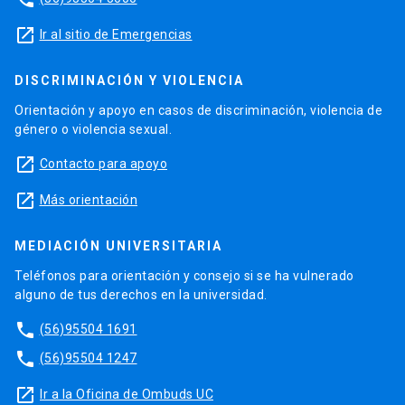
launch
Ir al sitio de Emergencias
DISCRIMINACIÓN Y VIOLENCIA
Orientación y apoyo en casos de discriminación, violencia de
género o violencia sexual.
launch
Contacto para apoyo
launch
Más orientación
MEDIACIÓN UNIVERSITARIA
Teléfonos para orientación y consejo si se ha vulnerado
alguno de tus derechos en la universidad.
phone
(56)95504 1691
phone
(56)95504 1247
launch
Ir a la Oficina de Ombuds UC