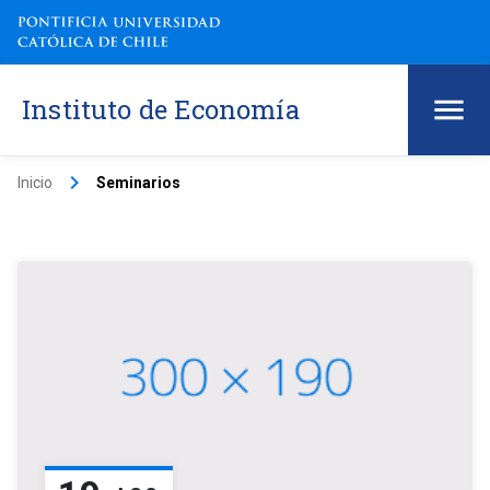
Instituto de Economía
keyboard_arrow_right
Inicio
Seminarios