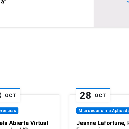
ia”
8
28
OCT
OCT
erencias
Microeconomía Aplicad
la Abierta Virtual
Jeanne Lafortune,