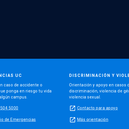
NCIAS UC
DISCRIMINACIÓN Y VIOL
n caso de accidente o
Orientación y apoyo en casos 
que ponga en riesgo tu vida
discriminación, violencia de g
 algún campus.
violencia sexual.
launch
5504 5000
Contacto para apoyo
launch
sitio de Emergencias
Más orientación