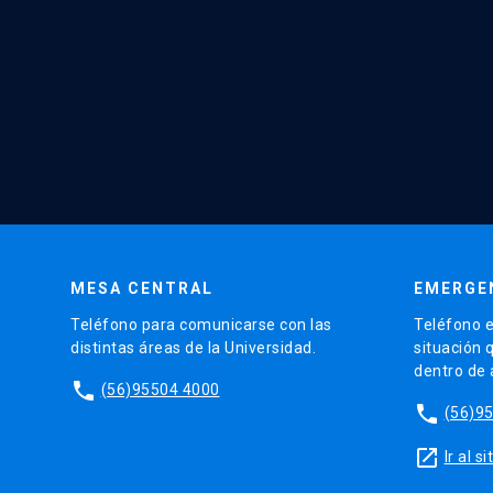
MESA CENTRAL
EMERGE
Teléfono para comunicarse con las
Teléfono e
distintas áreas de la Universidad.
situación 
dentro de
phone
(56)95504 4000
phone
(56)9
launch
Ir al 