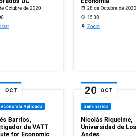
orados UC
Economía
de Octubre de 2020
28 de Octubre de 2020
00
15:30
inar
Zoom
1
20
OCT
OCT
oeconomía Aplicada
Seminarios
és Barrios,
Nicolás Riquelme,
stigador de VATT
Universidad de Los
itute for Economic
Andes