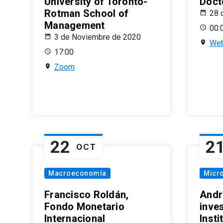
University of Toronto-
Doct
Rotman School of
28 
Management
00:
3 de Noviembre de 2020
Web
17:00
Zoom
22
2
OCT
Macroeconomía
Micr
Francisco Roldán,
Andr
Fondo Monetario
inve
Internacional
Inst