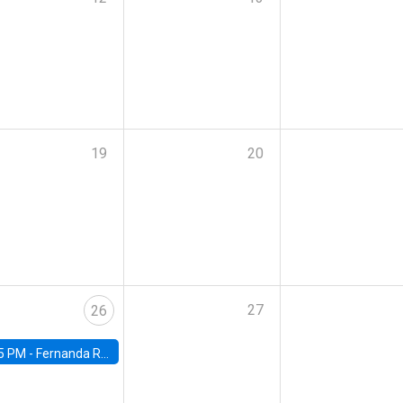
19
20
27
26
5 PM -
Fernanda Rojas Ampuero, University of Wisconsin-Madison