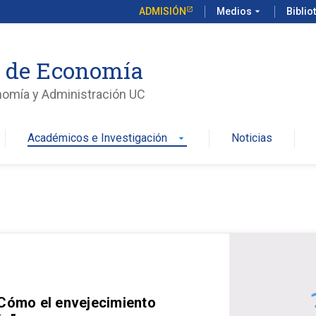
ADMISIÓN
Medios
arrow_drop_down
Biblio
o de Economía
nomía y Administración UC
Académicos e Investigación
Noticias
arrow_drop_down
 Cómo el envejecimiento