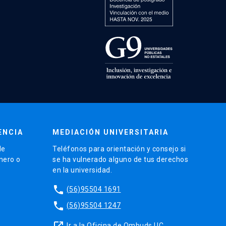
ENCIA
MEDIACIÓN UNIVERSITARIA
de
Teléfonos para orientación y consejo si
énero o
se ha vulnerado alguno de tus derechos
en la universidad.
phone
(56)95504 1691
phone
(56)95504 1247
launch
Ir a la Oficina de Ombuds UC