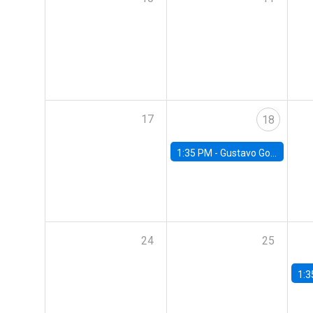
17
18
1:35 PM -
Gustavo González, Banco Central de Chile
24
25
1:3