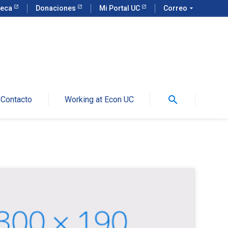
teca
Donaciones
Mi Portal UC
Correo
arrow_drop_down
search
Contacto
Working at Econ UC