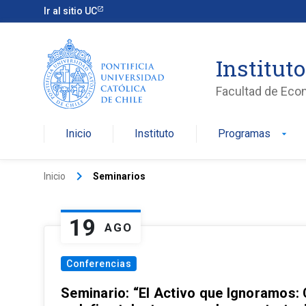
Ir al sitio UC
Institut
Facultad de Eco
Inicio
Instituto
Programas
arrow_drop_down
keyboard_arrow_right
Inicio
Seminarios
19
AGO
Conferencias
Seminario: “El Activo que Ignoramos: