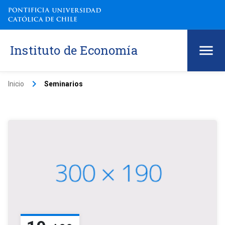
Instituto de Economía
keyboard_arrow_right
Inicio
Seminarios