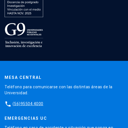
MESA CENTRAL
Teléfono para comunicarse con las distintas áreas de la
Universidad.
phone
(56)95504 4000
EMERGENCIAS UC
Teléfono en caso de accidente o situación que ponga en