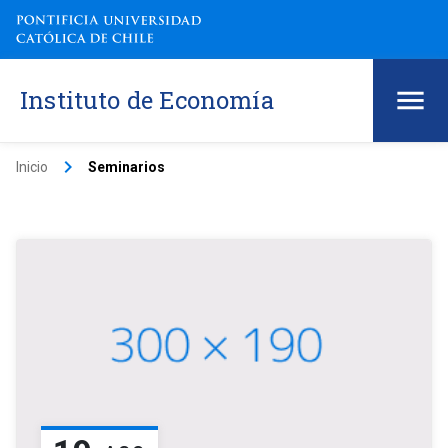
Instituto de Economía
keyboard_arrow_right
Inicio
Seminarios