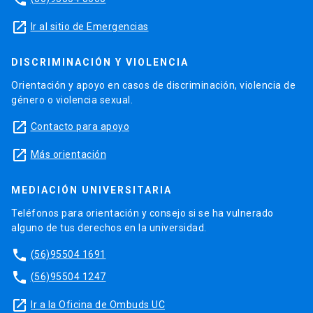
launch
Ir al sitio de Emergencias
DISCRIMINACIÓN Y VIOLENCIA
Orientación y apoyo en casos de discriminación, violencia de
género o violencia sexual.
launch
Contacto para apoyo
launch
Más orientación
MEDIACIÓN UNIVERSITARIA
Teléfonos para orientación y consejo si se ha vulnerado
alguno de tus derechos en la universidad.
phone
(56)95504 1691
phone
(56)95504 1247
launch
Ir a la Oficina de Ombuds UC