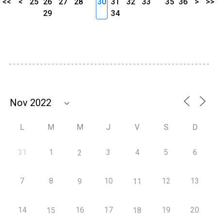
<<
<
25
26
27
28
30
31
32
33
35
36
>
>>
29
34
L
M
M
J
V
S
D
31
1
3
4
5
6
2
7
8
10
12
13
9
11
14
16
17
19
20
15
18