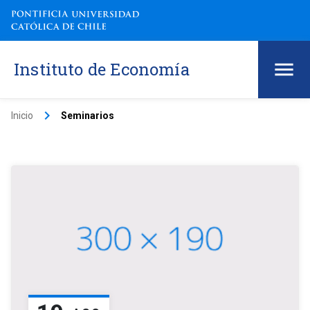
Instituto de Economía
keyboard_arrow_right
Inicio
Seminarios