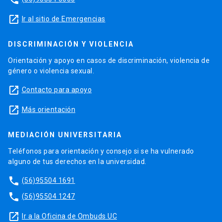
launch
Ir al sitio de Emergencias
DISCRIMINACIÓN Y VIOLENCIA
Orientación y apoyo en casos de discriminación, violencia de
género o violencia sexual.
launch
Contacto para apoyo
launch
Más orientación
MEDIACIÓN UNIVERSITARIA
Teléfonos para orientación y consejo si se ha vulnerado
alguno de tus derechos en la universidad.
phone
(56)95504 1691
phone
(56)95504 1247
launch
Ir a la Oficina de Ombuds UC