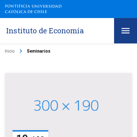
Instituto de Economía
keyboard_arrow_right
Inicio
Seminarios