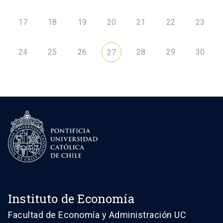
17
18
19
20
21
22
23
24
25
26
28
29
30
27
Instituto de Economía
Facultad de Economía y Administración UC