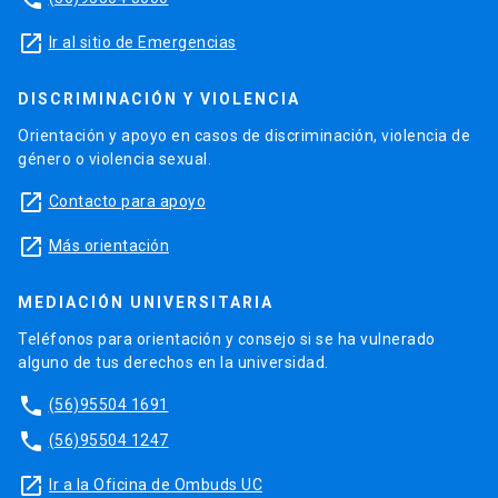
launch
Ir al sitio de Emergencias
DISCRIMINACIÓN Y VIOLENCIA
Orientación y apoyo en casos de discriminación, violencia de
género o violencia sexual.
launch
Contacto para apoyo
launch
Más orientación
MEDIACIÓN UNIVERSITARIA
Teléfonos para orientación y consejo si se ha vulnerado
alguno de tus derechos en la universidad.
phone
(56)95504 1691
phone
(56)95504 1247
launch
Ir a la Oficina de Ombuds UC