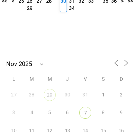
<<
<
25
26
27
28
30
31
32
33
35
36
>
>>
29
34
L
M
M
J
V
S
D
27
28
30
31
1
2
29
3
4
5
6
8
9
7
10
11
12
13
14
15
16