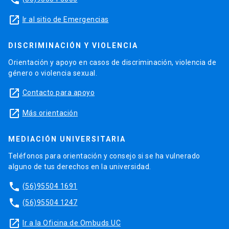
launch
Ir al sitio de Emergencias
DISCRIMINACIÓN Y VIOLENCIA
Orientación y apoyo en casos de discriminación, violencia de
género o violencia sexual.
launch
Contacto para apoyo
launch
Más orientación
MEDIACIÓN UNIVERSITARIA
Teléfonos para orientación y consejo si se ha vulnerado
alguno de tus derechos en la universidad.
phone
(56)95504 1691
phone
(56)95504 1247
launch
Ir a la Oficina de Ombuds UC