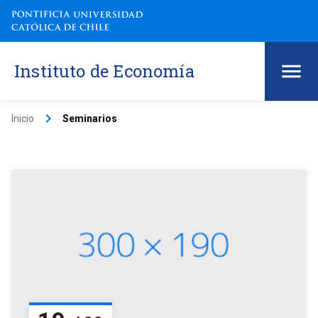
Instituto de Economía
keyboard_arrow_right
Inicio
Seminarios