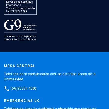
MESA CENTRAL
Teléfono para comunicarse con las distintas áreas de la
Universidad.
phone
(56)95504 4000
EMERGENCIAS UC
Teléfono en caso de accidente o situación que ponga en