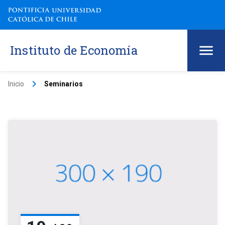
Instituto de Economía
keyboard_arrow_right
Inicio
Seminarios