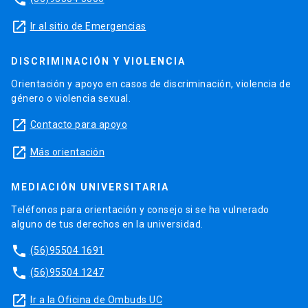
launch
Ir al sitio de Emergencias
DISCRIMINACIÓN Y VIOLENCIA
Orientación y apoyo en casos de discriminación, violencia de
género o violencia sexual.
launch
Contacto para apoyo
launch
Más orientación
MEDIACIÓN UNIVERSITARIA
Teléfonos para orientación y consejo si se ha vulnerado
alguno de tus derechos en la universidad.
phone
(56)95504 1691
phone
(56)95504 1247
launch
Ir a la Oficina de Ombuds UC