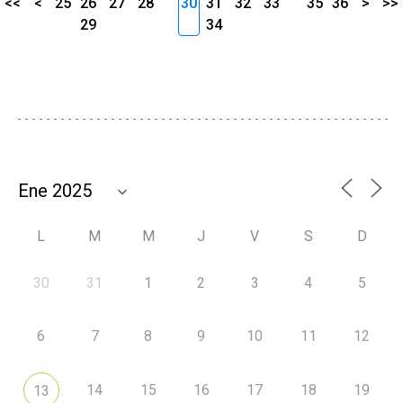
<<
<
25
26
27
28
30
31
32
33
35
36
>
>>
29
34
L
M
M
J
V
S
D
30
31
1
2
3
4
5
6
7
8
9
10
11
12
14
15
16
17
18
19
13