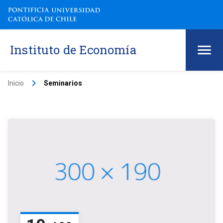
Instituto de Economía
keyboard_arrow_right
Inicio
Seminarios