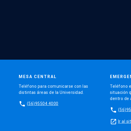
MESA CENTRAL
EMERGE
Teléfono para comunicarse con las
Teléfono e
distintas áreas de la Universidad.
situación 
dentro de
phone
(56)95504 4000
phone
(56)9
launch
Ir al 