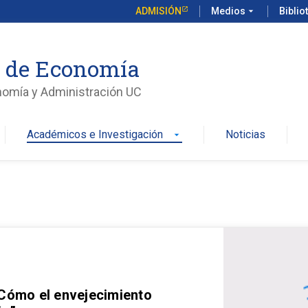
ADMISIÓN
Medios
arrow_drop_down
Biblio
o de Economía
nomía y Administración UC
Académicos e Investigación
Noticias
arrow_drop_down
 Cómo el envejecimiento