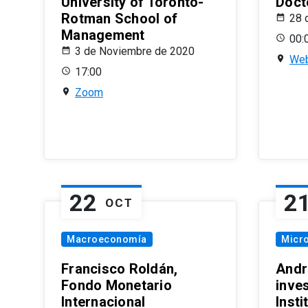
University of Toronto-
Doct
Rotman School of
28 
Management
00:
3 de Noviembre de 2020
Web
17:00
Zoom
22
2
OCT
Macroeconomía
Micr
Francisco Roldán,
Andr
Fondo Monetario
inve
Internacional
Inst