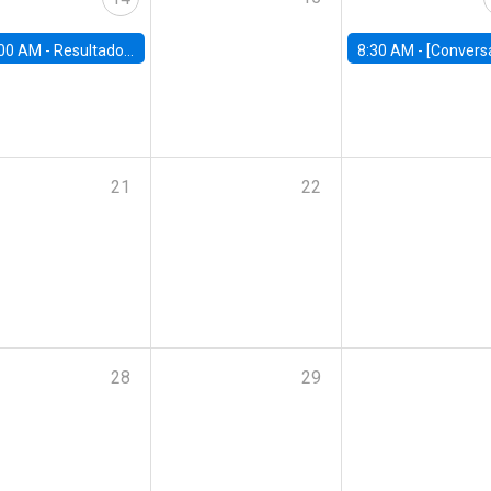
00 AM -
Resultados Encuesta Casen 2024: Repercusiones para el Chile de hoy
8:30 AM -
[Conversatorio] AI and Reskilling | La evolución del trabajo en la 
21
22
28
29