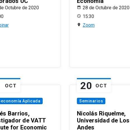
orados UC
Economía
de Octubre de 2020
28 de Octubre de 2020
00
15:30
inar
Zoom
1
20
OCT
OCT
oeconomía Aplicada
Seminarios
és Barrios,
Nicolás Riquelme,
stigador de VATT
Universidad de Los
itute for Economic
Andes