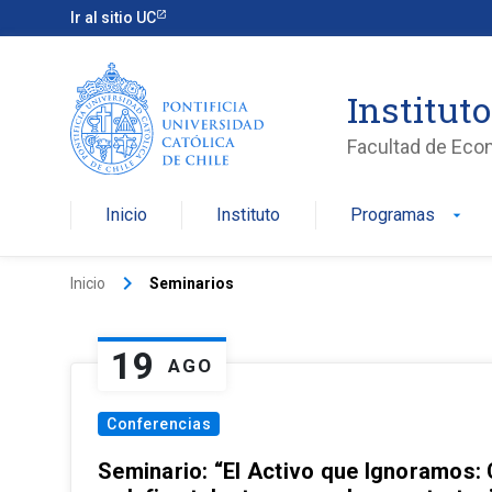
Ir al sitio UC
Institut
Facultad de Eco
Inicio
Instituto
Programas
arrow_drop_down
keyboard_arrow_right
Inicio
Seminarios
19
AGO
Conferencias
Seminario: “El Activo que Ignoramos: