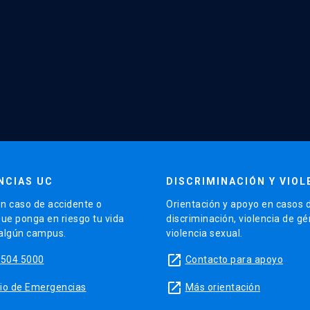
NCIAS UC
DISCRIMINACIÓN Y VIOL
n caso de accidente o
Orientación y apoyo en casos 
que ponga en riesgo tu vida
discriminación, violencia de g
 algún campus.
violencia sexual.
launch
5504 5000
Contacto para apoyo
launch
sitio de Emergencias
Más orientación