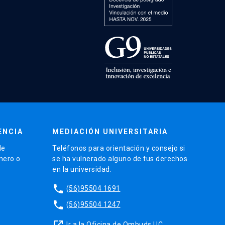
ENCIA
MEDIACIÓN UNIVERSITARIA
de
Teléfonos para orientación y consejo si
énero o
se ha vulnerado alguno de tus derechos
en la universidad.
phone
(56)95504 1691
phone
(56)95504 1247
launch
Ir a la Oficina de Ombuds UC