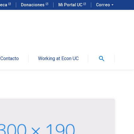
teca
Donaciones
Mi Portal UC
Correo
arrow_drop_down
search
Contacto
Working at Econ UC