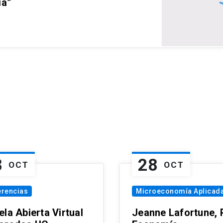
ia”
8
28
OCT
OCT
erencias
Microeconomía Aplicad
la Abierta Virtual
Jeanne Lafortune,