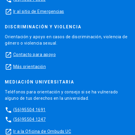
launch
Ir al sitio de Emergencias
DISCRIMINACIÓN Y VIOLENCIA
Orientación y apoyo en casos de discriminación, violencia de
género o violencia sexual.
launch
Contacto para apoyo
launch
Más orientación
MEDIACIÓN UNIVERSITARIA
Teléfonos para orientación y consejo si se ha vulnerado
alguno de tus derechos en la universidad.
phone
(56)95504 1691
phone
(56)95504 1247
launch
Ir a la Oficina de Ombuds UC