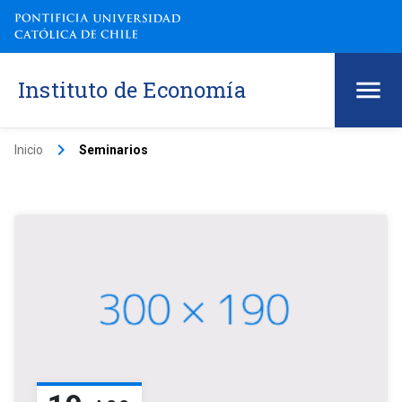
Instituto de Economía
keyboard_arrow_right
Inicio
Seminarios