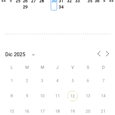
<<
<
25
26
27
28
30
31
32
33
35
36
>
>>
29
34
L
M
M
J
V
S
D
1
2
3
4
5
6
7
8
9
10
11
13
14
12
15
16
17
18
19
20
21