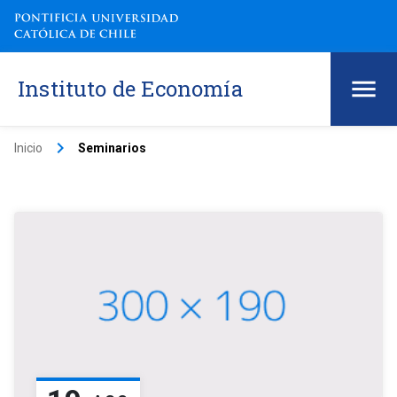
Instituto de Economía
keyboard_arrow_right
Inicio
Seminarios