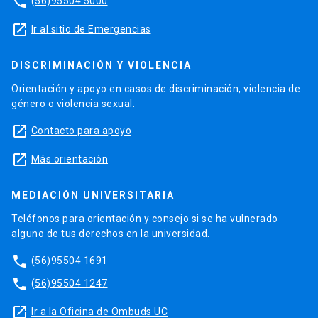
phone
(56)95504 5000
launch
Ir al sitio de Emergencias
DISCRIMINACIÓN Y VIOLENCIA
Orientación y apoyo en casos de discriminación, violencia de
género o violencia sexual.
launch
Contacto para apoyo
launch
Más orientación
MEDIACIÓN UNIVERSITARIA
Teléfonos para orientación y consejo si se ha vulnerado
alguno de tus derechos en la universidad.
phone
(56)95504 1691
phone
(56)95504 1247
launch
Ir a la Oficina de Ombuds UC