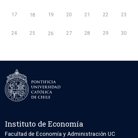
17
19
20
21
22
23
18
24
25
27
28
29
30
26
Instituto de Economía
Facultad de Economía y Administración UC