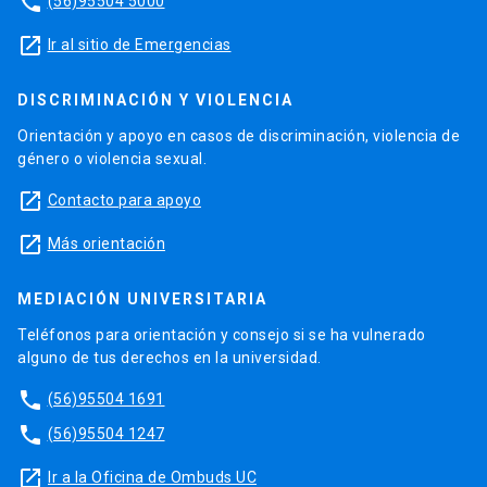
phone
(56)95504 5000
launch
Ir al sitio de Emergencias
DISCRIMINACIÓN Y VIOLENCIA
Orientación y apoyo en casos de discriminación, violencia de
género o violencia sexual.
launch
Contacto para apoyo
launch
Más orientación
MEDIACIÓN UNIVERSITARIA
Teléfonos para orientación y consejo si se ha vulnerado
alguno de tus derechos en la universidad.
phone
(56)95504 1691
phone
(56)95504 1247
launch
Ir a la Oficina de Ombuds UC