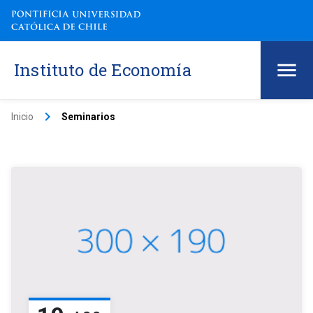
Instituto de Economía
keyboard_arrow_right
Inicio
Seminarios