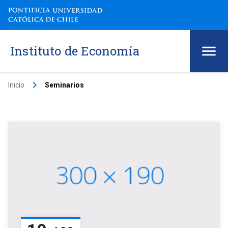
Instituto de Economía
keyboard_arrow_right
Inicio
Seminarios