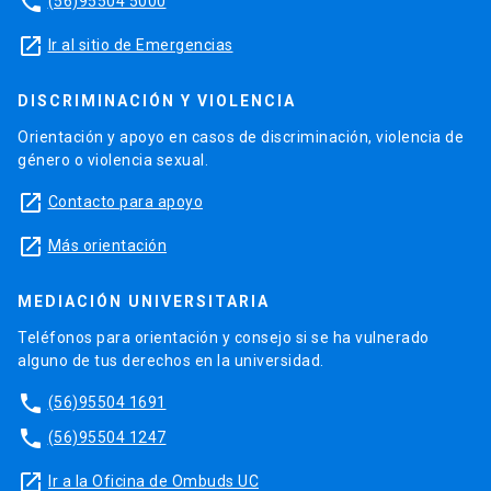
phone
(56)95504 5000
launch
Ir al sitio de Emergencias
DISCRIMINACIÓN Y VIOLENCIA
Orientación y apoyo en casos de discriminación, violencia de
género o violencia sexual.
launch
Contacto para apoyo
launch
Más orientación
MEDIACIÓN UNIVERSITARIA
Teléfonos para orientación y consejo si se ha vulnerado
alguno de tus derechos en la universidad.
phone
(56)95504 1691
phone
(56)95504 1247
launch
Ir a la Oficina de Ombuds UC