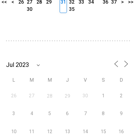
<<
<
26
27
28
29
31
32
33
34
36
37
>
>>
30
35
L
M
M
J
V
S
D
26
27
30
1
2
28
29
3
4
5
6
7
8
9
10
11
12
13
14
15
16