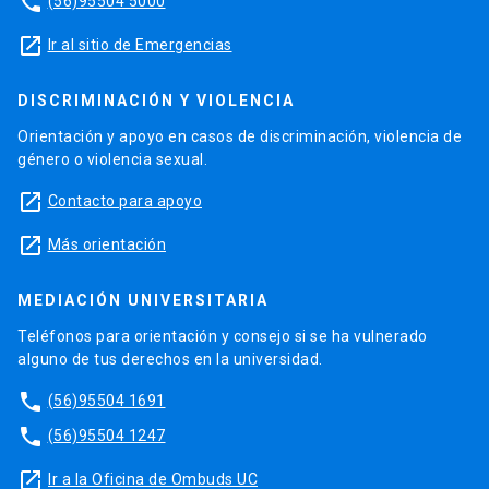
phone
(56)95504 5000
launch
Ir al sitio de Emergencias
DISCRIMINACIÓN Y VIOLENCIA
Orientación y apoyo en casos de discriminación, violencia de
género o violencia sexual.
launch
Contacto para apoyo
launch
Más orientación
MEDIACIÓN UNIVERSITARIA
Teléfonos para orientación y consejo si se ha vulnerado
alguno de tus derechos en la universidad.
phone
(56)95504 1691
phone
(56)95504 1247
launch
Ir a la Oficina de Ombuds UC