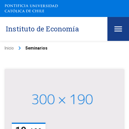
Instituto de Economía
keyboard_arrow_right
Inicio
Seminarios