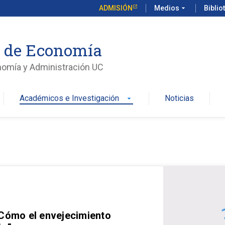
ADMISIÓN
Medios
arrow_drop_down
Biblio
o de Economía
nomía y Administración UC
Académicos e Investigación
Noticias
arrow_drop_down
 Cómo el envejecimiento