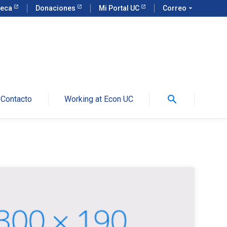
teca
Donaciones
Mi Portal UC
Correo
arrow_drop_down
search
Contacto
Working at Econ UC