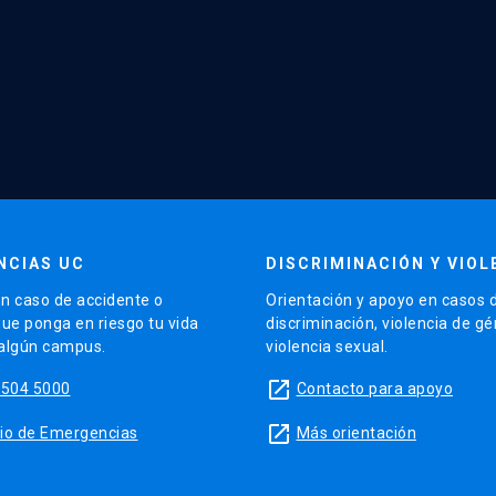
NCIAS UC
DISCRIMINACIÓN Y VIOL
n caso de accidente o
Orientación y apoyo en casos 
que ponga en riesgo tu vida
discriminación, violencia de g
 algún campus.
violencia sexual.
launch
5504 5000
Contacto para apoyo
launch
sitio de Emergencias
Más orientación