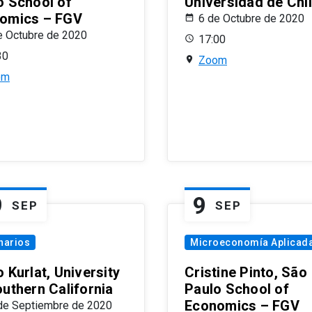
o School of
Universidad de Chi
omics – FGV
6 de Octubre de 2020
e Octubre de 2020
17:00
30
Zoom
om
9
9
SEP
SEP
narios
Microeconomía Aplicad
 Kurlat, University
Cristine Pinto, São
outhern California
Paulo School of
Economics – FGV
de Septiembre de 2020