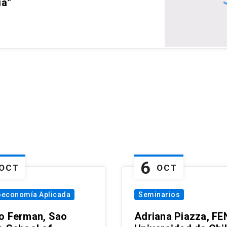
ia”
6
OCT
OCT
oeconomía Aplicada
Seminarios
o Ferman, Sao
Adriana Piazza, FE