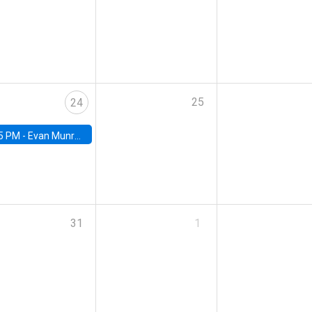
25
24
5 PM -
Evan Munro, Neyman Visiting Assistant Professor in the Department of Statistics at UC Berkeley
31
1