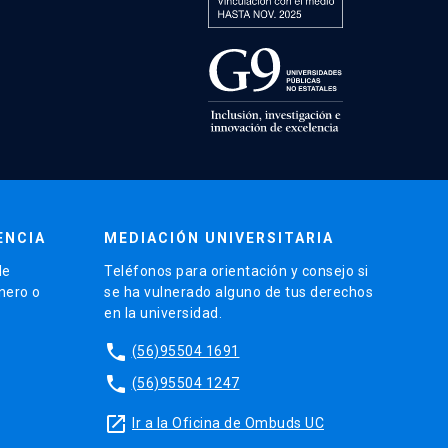
ENCIA
MEDIACIÓN UNIVERSITARIA
de
Teléfonos para orientación y consejo si
énero o
se ha vulnerado alguno de tus derechos
en la universidad.
phone
(56)95504 1691
phone
(56)95504 1247
launch
Ir a la Oficina de Ombuds UC