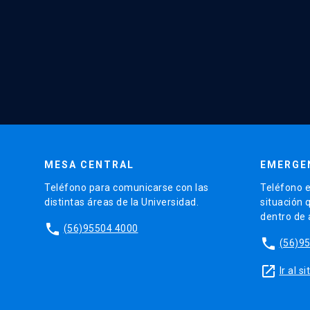
MESA CENTRAL
EMERGE
Teléfono para comunicarse con las
Teléfono e
distintas áreas de la Universidad.
situación 
dentro de
phone
(56)95504 4000
phone
(56)9
launch
Ir al 