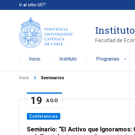
Ir al sitio UC
Institut
Facultad de Eco
Inicio
Instituto
Programas
arrow_drop_down
keyboard_arrow_right
Inicio
Seminarios
19
AGO
Conferencias
Seminario: “El Activo que Ignoramos: