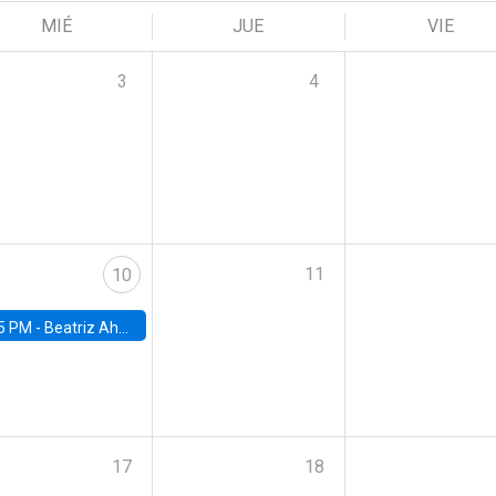
MIÉ
JUE
VIE
3
4
11
10
5 PM -
Beatriz Ahumada, PhD candidate, Universidad de Pittsburgh
17
18