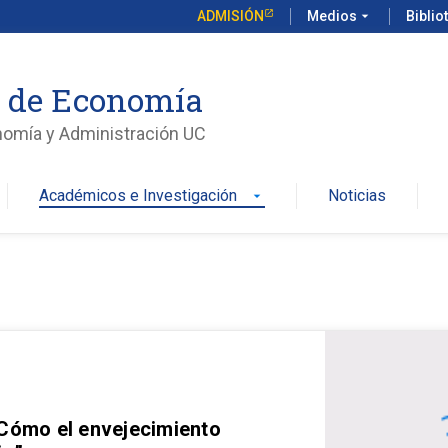
ADMISIÓN
Medios
arrow_drop_down
Biblio
o de Economía
nomía y Administración UC
Académicos e Investigación
Noticias
arrow_drop_down
 Cómo el envejecimiento