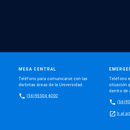
MESA CENTRAL
EMERGE
Teléfono para comunicarse con las
Teléfono e
distintas áreas de la Universidad.
situación 
dentro de
phone
(56)95504 4000
phone
(56)9
launch
Ir al 