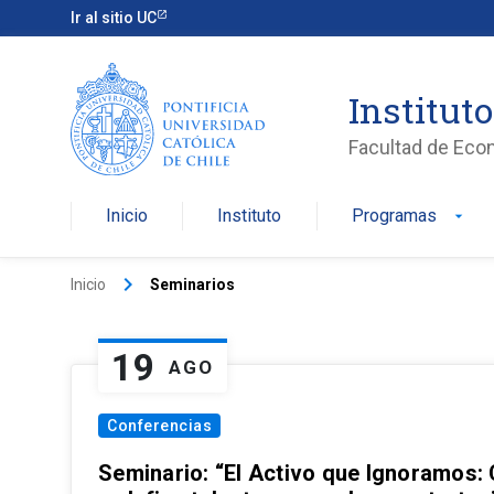
Ir al sitio UC
Institut
Facultad de Eco
Inicio
Instituto
Programas
arrow_drop_down
keyboard_arrow_right
Inicio
Seminarios
19
AGO
Conferencias
Seminario: “El Activo que Ignoramos: