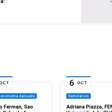
ia”
6
OCT
OCT
oeconomía Aplicada
Seminarios
o Ferman, Sao
Adriana Piazza, FE