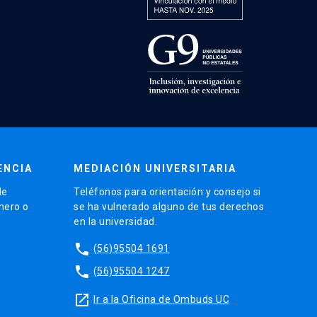
ENCIA
MEDIACIÓN UNIVERSITARIA
de
Teléfonos para orientación y consejo si
énero o
se ha vulnerado alguno de tus derechos
en la universidad.
phone
(56)95504 1691
phone
(56)95504 1247
launch
Ir a la Oficina de Ombuds UC