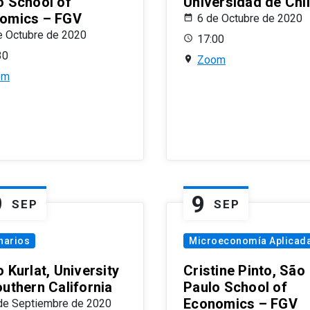
o School of
Universidad de Chi
omics – FGV
6 de Octubre de 2020
e Octubre de 2020
17:00
30
Zoom
om
9
9
SEP
SEP
narios
Microeconomía Aplicad
 Kurlat, University
Cristine Pinto, São
outhern California
Paulo School of
Economics – FGV
de Septiembre de 2020