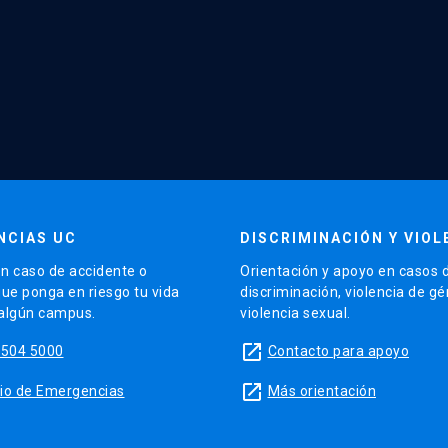
NCIAS UC
DISCRIMINACIÓN Y VIOL
n caso de accidente o
Orientación y apoyo en casos 
que ponga en riesgo tu vida
discriminación, violencia de g
 algún campus.
violencia sexual.
launch
5504 5000
Contacto para apoyo
launch
sitio de Emergencias
Más orientación