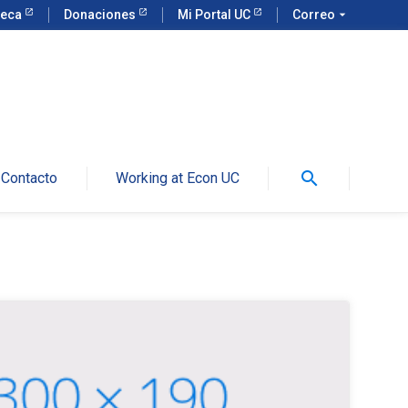
teca
Donaciones
Mi Portal UC
Correo
arrow_drop_down
search
Contacto
Working at Econ UC