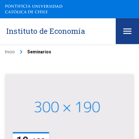
Instituto de Economía
keyboard_arrow_right
Inicio
Seminarios