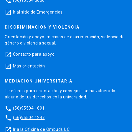
phone
(56)95504 5000
launch
Ir al sitio de Emergencias
DISCRIMINACIÓN Y VIOLENCIA
Orientación y apoyo en casos de discriminación, violencia de
género o violencia sexual.
launch
Contacto para apoyo
launch
Más orientación
MEDIACIÓN UNIVERSITARIA
Teléfonos para orientación y consejo si se ha vulnerado
alguno de tus derechos en la universidad.
phone
(56)95504 1691
phone
(56)95504 1247
launch
Ir a la Oficina de Ombuds UC