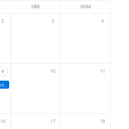
SÁB
DOM
2
3
4
10
11
9
onomía UC
16
17
18