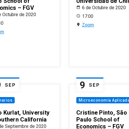
o School of
Universidad de Chi
omics – FGV
6 de Octubre de 2020
e Octubre de 2020
17:00
30
Zoom
om
9
9
SEP
SEP
narios
Microeconomía Aplicad
 Kurlat, University
Cristine Pinto, São
outhern California
Paulo School of
Economics – FGV
de Septiembre de 2020