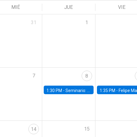
MIÉ
JUE
VIE
31
1
7
8
1:30 PM -
Seminario: “Recuperando la humanidad para progresar en la era de la IA»
1:35 PM -
Felipe Martínez, alumno Doctorado en Ec
15
14