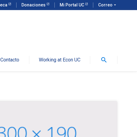
teca
Donaciones
Mi Portal UC
Correo
arrow_drop_down
search
Contacto
Working at Econ UC