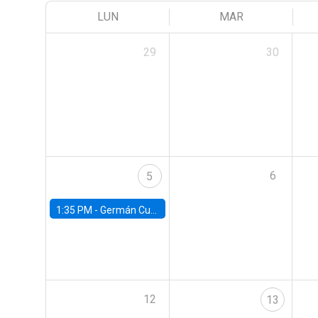
LUN
MAR
29
30
6
5
1:35 PM -
Germán Cubas, University of Houston
12
13