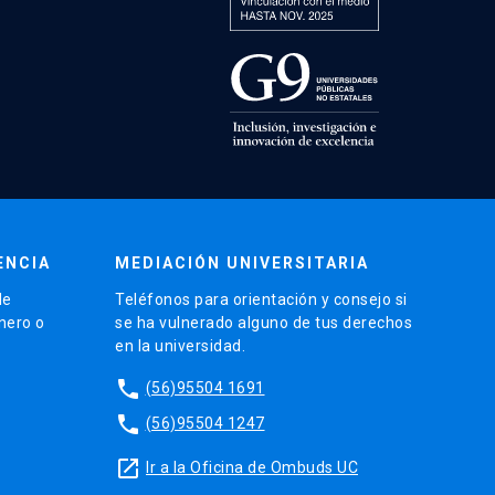
ENCIA
MEDIACIÓN UNIVERSITARIA
de
Teléfonos para orientación y consejo si
énero o
se ha vulnerado alguno de tus derechos
en la universidad.
phone
(56)95504 1691
phone
(56)95504 1247
launch
Ir a la Oficina de Ombuds UC