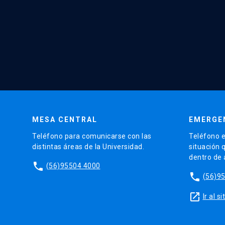
MESA CENTRAL
EMERGE
Teléfono para comunicarse con las
Teléfono e
distintas áreas de la Universidad.
situación 
dentro de
phone
(56)95504 4000
phone
(56)9
launch
Ir al 