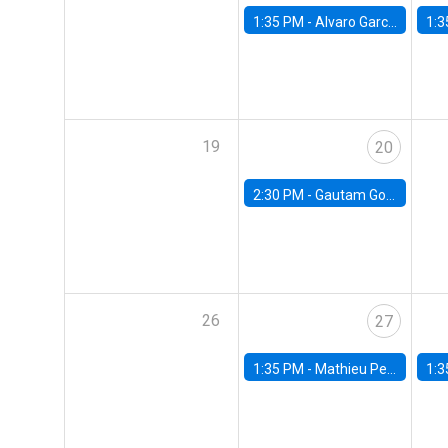
1:35 PM -
Alvaro Garcia-Marin, Universidad de Los Andes
1:3
19
20
2:30 PM -
Gautam Gowrisankaran, Columbia University
26
27
1:35 PM -
Mathieu Pedemonte, IDB
1:3