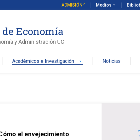
ADMISIÓN
Medios
arrow_drop_down
Biblio
o de Economía
nomía y Administración UC
Académicos e Investigación
Noticias
arrow_drop_down
 Cómo el envejecimiento