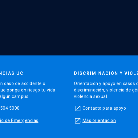
NCIAS UC
DISCRIMINACIÓN Y VIOL
n caso de accidente o
Orientación y apoyo en casos 
que ponga en riesgo tu vida
discriminación, violencia de g
 algún campus.
violencia sexual.
launch
5504 5000
Contacto para apoyo
launch
sitio de Emergencias
Más orientación