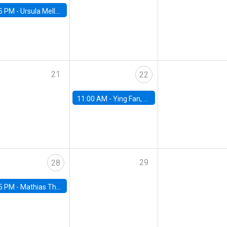
5 PM -
Ursula Mello, Insper - Institute of Education and Research
21
22
11:00 AM -
Ying Fan, University of Michigan
29
28
5 PM -
Mathias Thoenig, University of Lausanne