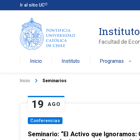
Ir al sitio UC
Institut
Facultad de Eco
Inicio
Instituto
Programas
arrow_drop_down
keyboard_arrow_right
Inicio
Seminarios
19
AGO
Conferencias
Seminario: “El Activo que Ignoramos: