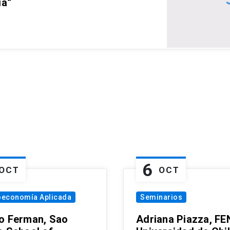
ia”
6
OCT
OCT
oeconomía Aplicada
Seminarios
o Ferman, Sao
Adriana Piazza, FE