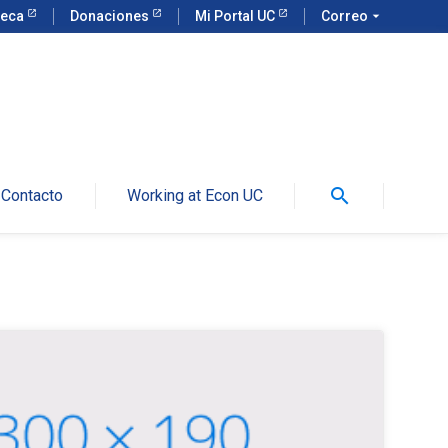
teca
Donaciones
Mi Portal UC
Correo
arrow_drop_down
search
Contacto
Working at Econ UC