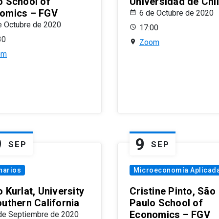
o School of
Universidad de Chi
omics – FGV
6 de Octubre de 2020
e Octubre de 2020
17:00
30
Zoom
om
9
9
SEP
SEP
narios
Microeconomía Aplicad
 Kurlat, University
Cristine Pinto, São
outhern California
Paulo School of
Economics – FGV
de Septiembre de 2020