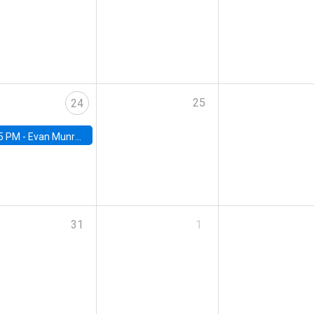
25
24
5 PM -
Evan Munro, Neyman Visiting Assistant Professor in the Department of Statistics at UC Berkeley
31
1