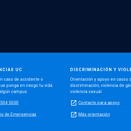
NCIAS UC
DISCRIMINACIÓN Y VIOL
n caso de accidente o
Orientación y apoyo en casos 
que ponga en riesgo tu vida
discriminación, violencia de g
 algún campus.
violencia sexual.
launch
5504 5000
Contacto para apoyo
launch
sitio de Emergencias
Más orientación