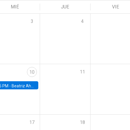
MIÉ
JUE
VIE
3
4
11
10
5 PM -
Beatriz Ahumada, PhD candidate, Universidad de Pittsburgh
17
18