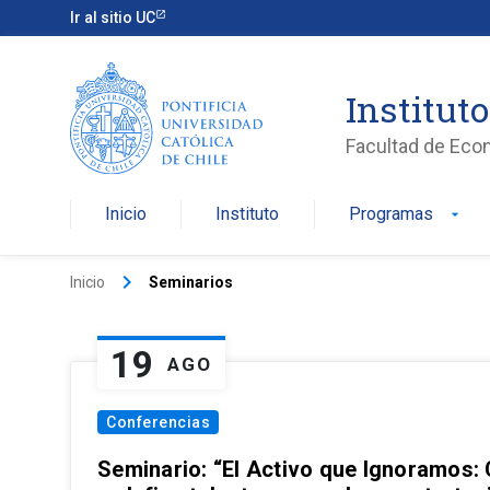
Ir al sitio UC
Institut
Facultad de Eco
Inicio
Instituto
Programas
arrow_drop_down
keyboard_arrow_right
Inicio
Seminarios
19
AGO
Conferencias
Seminario: “El Activo que Ignoramos: