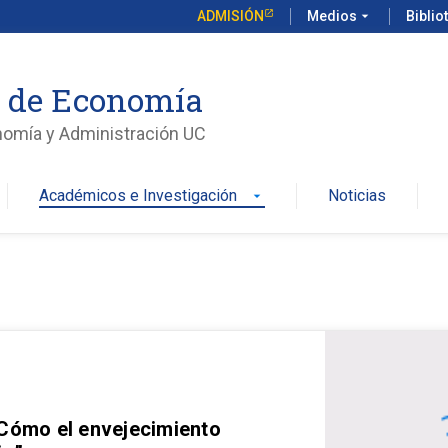
ADMISIÓN
Medios
arrow_drop_down
Biblio
o de Economía
nomía y Administración UC
Académicos e Investigación
Noticias
arrow_drop_down
 Cómo el envejecimiento