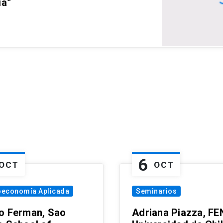
ia”
6
OCT
OCT
oeconomía Aplicada
Seminarios
o Ferman, Sao
Adriana Piazza, FE