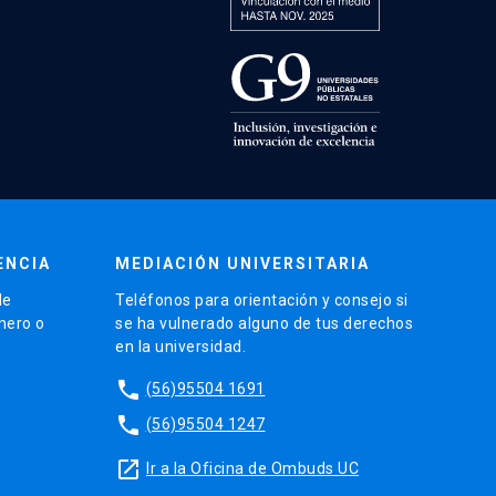
ENCIA
MEDIACIÓN UNIVERSITARIA
de
Teléfonos para orientación y consejo si
énero o
se ha vulnerado alguno de tus derechos
en la universidad.
phone
(56)95504 1691
phone
(56)95504 1247
launch
Ir a la Oficina de Ombuds UC