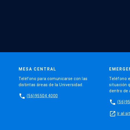
MESA CENTRAL
EMERGE
Teléfono para comunicarse con las
Teléfono e
distintas áreas de la Universidad.
situación 
dentro de
phone
(56)95504 4000
phone
(56)9
launch
Ir al 