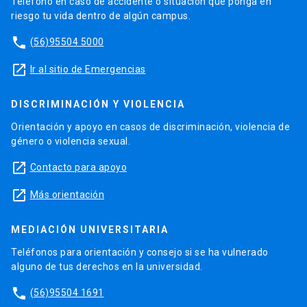
Teléfono en caso de accidente o situación que ponga en
riesgo tu vida dentro de algún campus.
phone
(56)95504 5000
launch
Ir al sitio de Emergencias
DISCRIMINACIÓN Y VIOLENCIA
Orientación y apoyo en casos de discriminación, violencia de
género o violencia sexual.
launch
Contacto para apoyo
launch
Más orientación
MEDIACIÓN UNIVERSITARIA
Teléfonos para orientación y consejo si se ha vulnerado
alguno de tus derechos en la universidad.
phone
(56)95504 1691