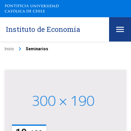
Instituto de Economía
keyboard_arrow_right
Inicio
Seminarios