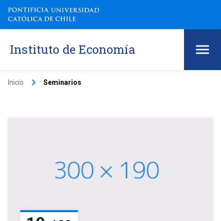
Instituto de Economía
keyboard_arrow_right
Inicio
Seminarios