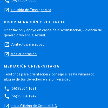
phone
(56)95504 5000
launch
Ir al sitio de Emergencias
DISCRIMINACIÓN Y VIOLENCIA
Orientación y apoyo en casos de discriminación, violencia de
género o violencia sexual.
launch
Contacto para apoyo
launch
Más orientación
MEDIACIÓN UNIVERSITARIA
Teléfonos para orientación y consejo si se ha vulnerado
alguno de tus derechos en la universidad.
phone
(56)95504 1691
phone
(56)95504 1247
launch
Ir a la Oficina de Ombuds UC