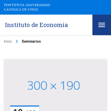
Instituto de Economía
keyboard_arrow_right
Inicio
Seminarios