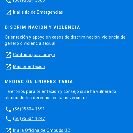
phone
(56)95504 5000
launch
Ir al sitio de Emergencias
DISCRIMINACIÓN Y VIOLENCIA
Orientación y apoyo en casos de discriminación, violencia de
género o violencia sexual.
launch
Contacto para apoyo
launch
Más orientación
MEDIACIÓN UNIVERSITARIA
Teléfonos para orientación y consejo si se ha vulnerado
alguno de tus derechos en la universidad.
phone
(56)95504 1691
phone
(56)95504 1247
launch
Ir a la Oficina de Ombuds UC