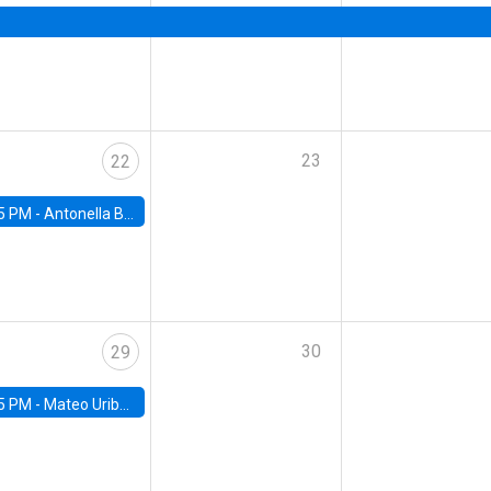
23
22
5 PM -
Antonella Bancalari, Institute for Fiscal Studies (IFS) and Research Associate at University College London (UCL)
30
29
5 PM -
Mateo Uribe-Castro, Universidad de los Andes (Colombia)