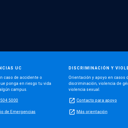
NCIAS UC
DISCRIMINACIÓN Y VIOL
n caso de accidente o
Orientación y apoyo en casos 
que ponga en riesgo tu vida
discriminación, violencia de g
 algún campus.
violencia sexual.
launch
5504 5000
Contacto para apoyo
launch
sitio de Emergencias
Más orientación