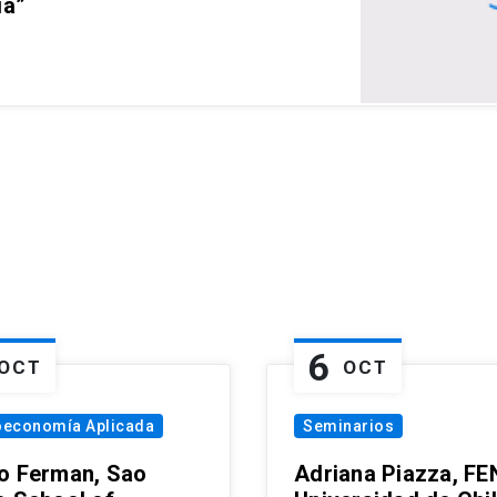
ia”
6
OCT
OCT
oeconomía Aplicada
Seminarios
o Ferman, Sao
Adriana Piazza, FE