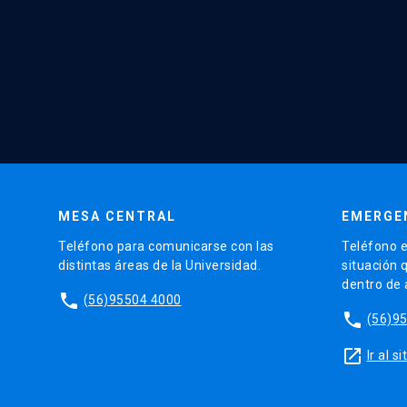
MESA CENTRAL
EMERGE
Teléfono para comunicarse con las
Teléfono e
distintas áreas de la Universidad.
situación 
dentro de
phone
(56)95504 4000
phone
(56)9
launch
Ir al 