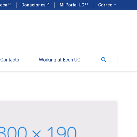
teca
Donaciones
Mi Portal UC
Correo
arrow_drop_down
search
Contacto
Working at Econ UC