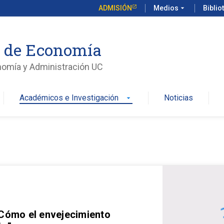
ADMISIÓN
Medios
arrow_drop_down
Biblio
o de Economía
nomía y Administración UC
Académicos e Investigación
Noticias
arrow_drop_down
 Cómo el envejecimiento