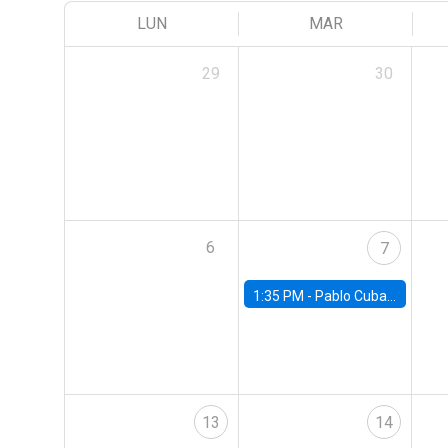
LUN
MAR
29
30
6
7
1:35 PM -
Pablo Cuba, FED Board
13
14