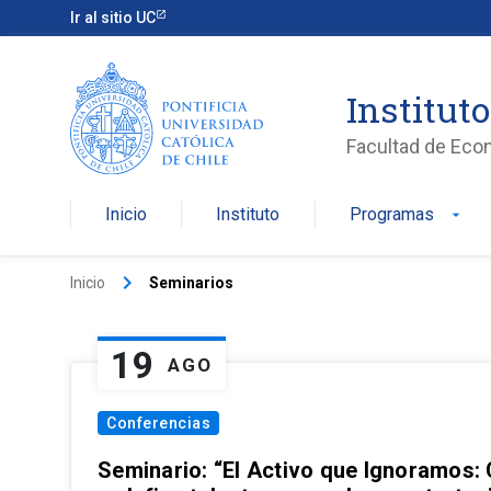
Ir al sitio UC
Institut
Facultad de Eco
Inicio
Instituto
Programas
arrow_drop_down
keyboard_arrow_right
Inicio
Seminarios
19
AGO
Conferencias
Seminario: “El Activo que Ignoramos: