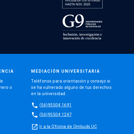
ENCIA
MEDIACIÓN UNIVERSITARIA
de
Teléfonos para orientación y consejo si
énero o
se ha vulnerado alguno de tus derechos
en la universidad.
phone
(56)95504 1691
phone
(56)95504 1247
launch
Ir a la Oficina de Ombuds UC