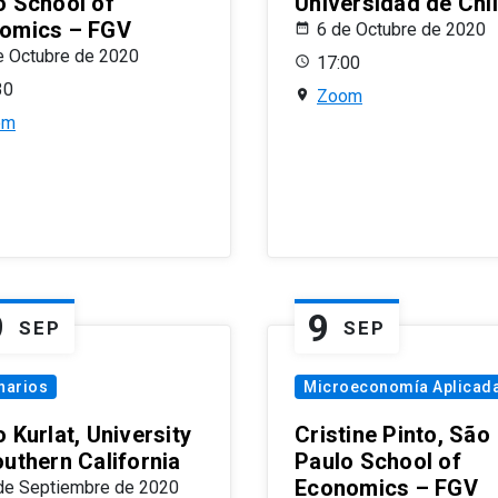
o School of
Universidad de Chi
omics – FGV
6 de Octubre de 2020
e Octubre de 2020
17:00
30
Zoom
om
9
9
SEP
SEP
narios
Microeconomía Aplicad
 Kurlat, University
Cristine Pinto, São
outhern California
Paulo School of
Economics – FGV
de Septiembre de 2020