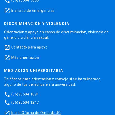
phone
(56)95504 5000
launch
Ir al sitio de Emergencias
DISCRIMINACIÓN Y VIOLENCIA
Orientación y apoyo en casos de discriminación, violencia de
género o violencia sexual.
launch
Contacto para apoyo
launch
Más orientación
MEDIACIÓN UNIVERSITARIA
Teléfonos para orientación y consejo si se ha vulnerado
alguno de tus derechos en la universidad.
phone
(56)95504 1691
phone
(56)95504 1247
launch
Ir a la Oficina de Ombuds UC