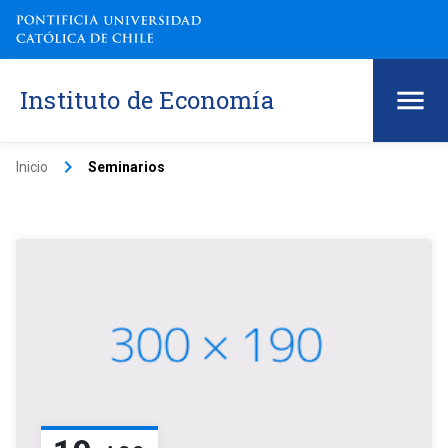
Instituto de Economía
keyboard_arrow_right
Inicio
Seminarios