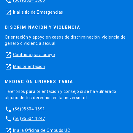
phone
(56)95504 5000
launch
Ir al sitio de Emergencias
DISCRIMINACIÓN Y VIOLENCIA
Orientación y apoyo en casos de discriminación, violencia de
género o violencia sexual.
launch
Contacto para apoyo
launch
Más orientación
MEDIACIÓN UNIVERSITARIA
Teléfonos para orientación y consejo si se ha vulnerado
alguno de tus derechos en la universidad.
phone
(56)95504 1691
phone
(56)95504 1247
launch
Ir a la Oficina de Ombuds UC