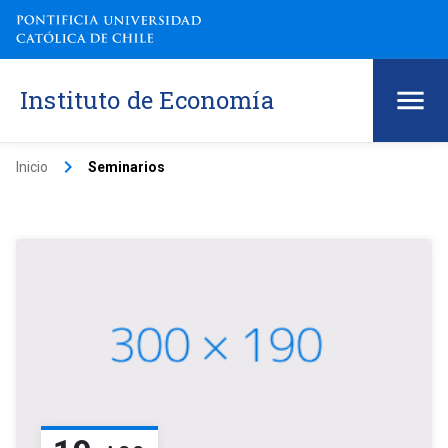
Instituto de Economía
keyboard_arrow_right
Inicio
Seminarios