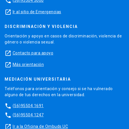
phone
(56)95504 5000
launch
Ir al sitio de Emergencias
DISCRIMINACIÓN Y VIOLENCIA
Orientación y apoyo en casos de discriminación, violencia de
género o violencia sexual.
launch
Contacto para apoyo
launch
Más orientación
MEDIACIÓN UNIVERSITARIA
Teléfonos para orientación y consejo si se ha vulnerado
alguno de tus derechos en la universidad.
phone
(56)95504 1691
phone
(56)95504 1247
launch
Ir a la Oficina de Ombuds UC