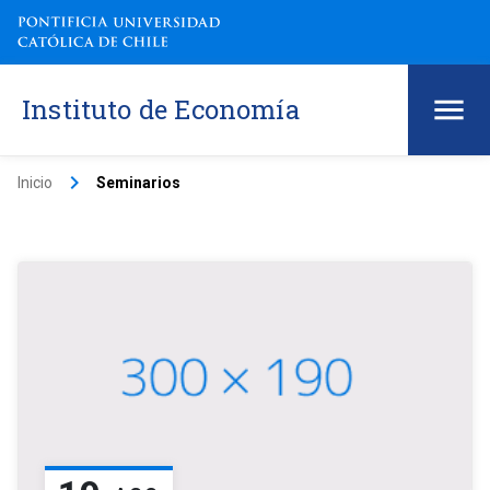
Instituto de Economía
keyboard_arrow_right
Inicio
Seminarios