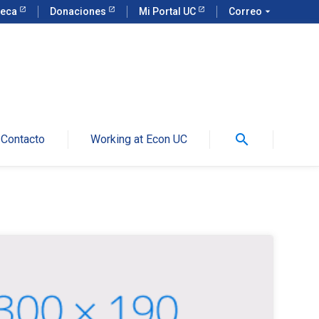
teca
Donaciones
Mi Portal UC
Correo
arrow_drop_down
search
Contacto
Working at Econ UC