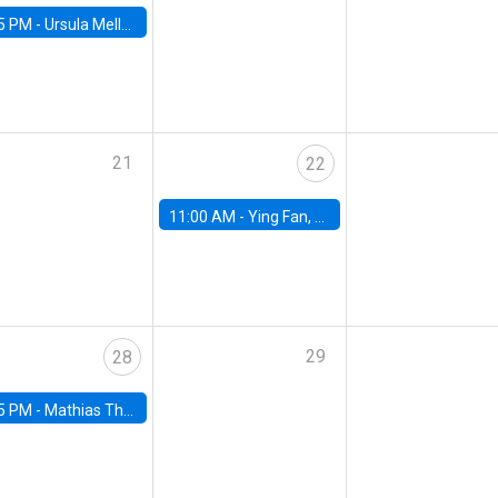
5 PM -
Ursula Mello, Insper - Institute of Education and Research
21
22
11:00 AM -
Ying Fan, University of Michigan
29
28
5 PM -
Mathias Thoenig, University of Lausanne