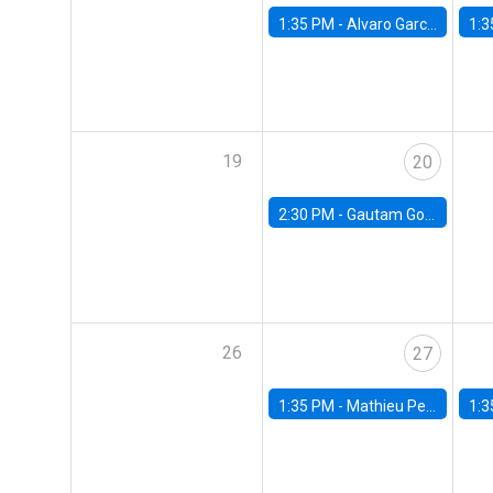
1:35 PM -
Alvaro Garcia-Marin, Universidad de Los Andes
1:3
19
20
2:30 PM -
Gautam Gowrisankaran, Columbia University
26
27
1:35 PM -
Mathieu Pedemonte, IDB
1:3