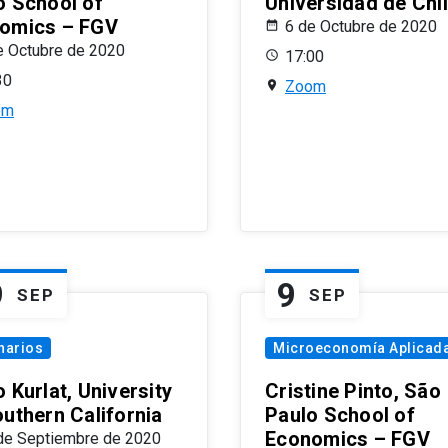
o School of
Universidad de Chi
omics – FGV
6 de Octubre de 2020
e Octubre de 2020
17:00
30
Zoom
om
9
9
SEP
SEP
narios
Microeconomía Aplicad
 Kurlat, University
Cristine Pinto, São
outhern California
Paulo School of
Economics – FGV
de Septiembre de 2020