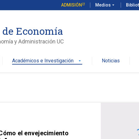
ADMISIÓN
Medios
arrow_drop_down
Biblio
o de Economía
nomía y Administración UC
Académicos e Investigación
Noticias
arrow_drop_down
 Cómo el envejecimiento