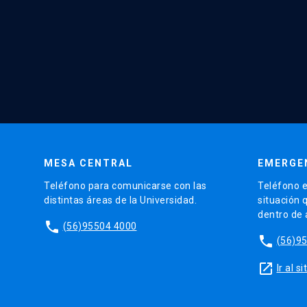
MESA CENTRAL
EMERGE
Teléfono para comunicarse con las
Teléfono e
distintas áreas de la Universidad.
situación 
dentro de
phone
(56)95504 4000
phone
(56)9
launch
Ir al 