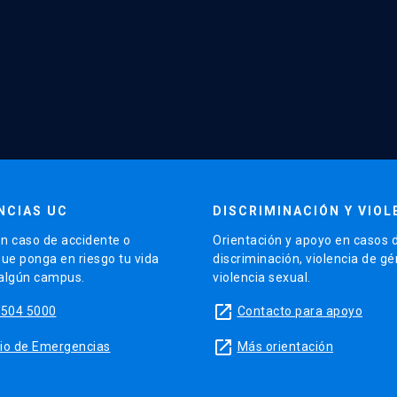
NCIAS UC
DISCRIMINACIÓN Y VIOL
n caso de accidente o
Orientación y apoyo en casos 
que ponga en riesgo tu vida
discriminación, violencia de g
 algún campus.
violencia sexual.
launch
5504 5000
Contacto para apoyo
launch
sitio de Emergencias
Más orientación