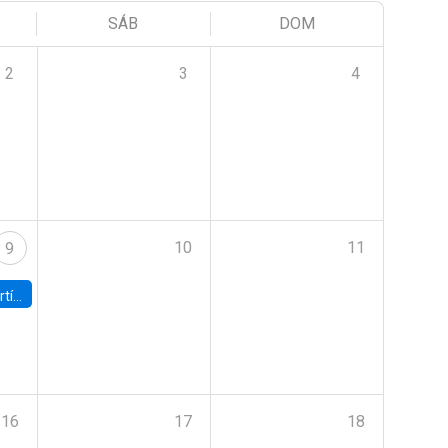
SÁB
DOM
2
3
4
10
11
9
onomía UC
16
17
18