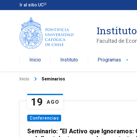
Ir al sitio UC
Institut
Facultad de Eco
Inicio
Instituto
Programas
arrow_drop_down
keyboard_arrow_right
Inicio
Seminarios
19
AGO
Conferencias
Seminario: “El Activo que Ignoramos: