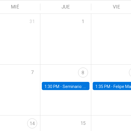
MIÉ
JUE
VIE
31
1
7
8
1:30 PM -
Seminario: “Recuperando la humanidad para progresar en la era de la IA»
1:35 PM -
Felipe Martínez, alumno Doctorado en Ec
15
14