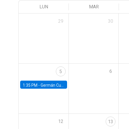
LUN
MAR
29
30
6
5
1:35 PM -
Germán Cubas, University of Houston
12
13