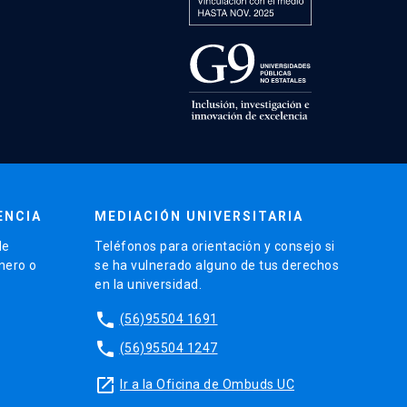
ENCIA
MEDIACIÓN UNIVERSITARIA
de
Teléfonos para orientación y consejo si
énero o
se ha vulnerado alguno de tus derechos
en la universidad.
phone
(56)95504 1691
phone
(56)95504 1247
launch
Ir a la Oficina de Ombuds UC