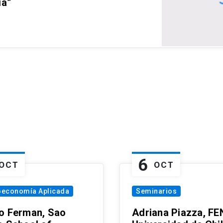
ia”
6
OCT
OCT
oeconomía Aplicada
Seminarios
o Ferman, Sao
Adriana Piazza, FE