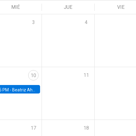
MIÉ
JUE
VIE
3
4
11
10
5 PM -
Beatriz Ahumada, PhD candidate, Universidad de Pittsburgh
17
18