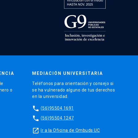
ENCIA
MEDIACIÓN UNIVERSITARIA
de
Teléfonos para orientación y consejo si
énero o
se ha vulnerado alguno de tus derechos
en la universidad.
phone
(56)95504 1691
phone
(56)95504 1247
launch
Ir a la Oficina de Ombuds UC