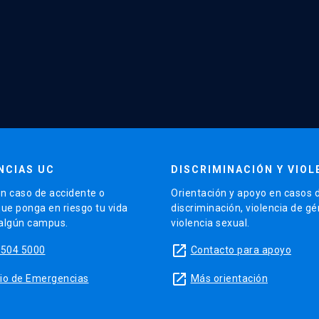
NCIAS UC
DISCRIMINACIÓN Y VIOL
n caso de accidente o
Orientación y apoyo en casos 
que ponga en riesgo tu vida
discriminación, violencia de g
 algún campus.
violencia sexual.
launch
5504 5000
Contacto para apoyo
launch
sitio de Emergencias
Más orientación