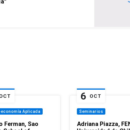
ia”
6
OCT
OCT
oeconomía Aplicada
Seminarios
o Ferman, Sao
Adriana Piazza, FE