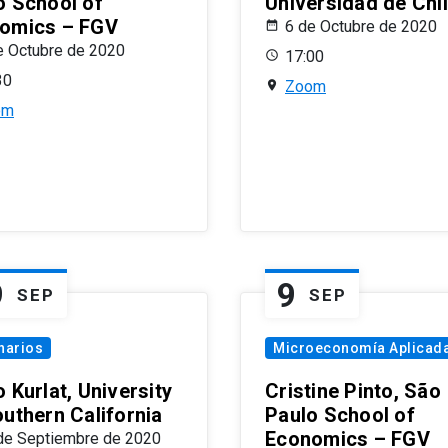
o School of
Universidad de Chi
omics – FGV
6 de Octubre de 2020
e Octubre de 2020
17:00
30
Zoom
om
9
9
SEP
SEP
narios
Microeconomía Aplicad
 Kurlat, University
Cristine Pinto, São
outhern California
Paulo School of
Economics – FGV
de Septiembre de 2020