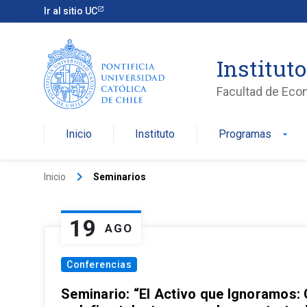
Ir al sitio UC
Institut
Facultad de Eco
Inicio
Instituto
Programas
arrow_drop_down
keyboard_arrow_right
Inicio
Seminarios
19
AGO
Conferencias
Seminario: “El Activo que Ignoramos: