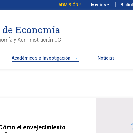
ADMISIÓN
Medios
arrow_drop_down
Biblio
o de Economía
nomía y Administración UC
Académicos e Investigación
Noticias
arrow_drop_down
 Cómo el envejecimiento