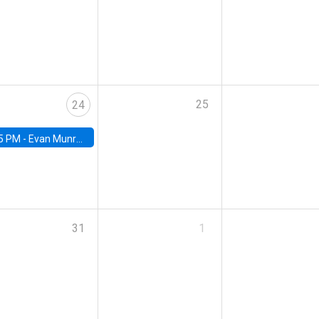
25
24
5 PM -
Evan Munro, Neyman Visiting Assistant Professor in the Department of Statistics at UC Berkeley
31
1