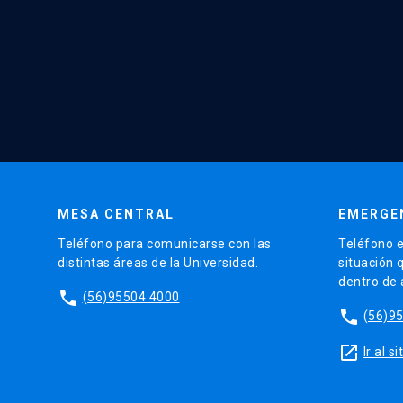
MESA CENTRAL
EMERGE
Teléfono para comunicarse con las
Teléfono e
distintas áreas de la Universidad.
situación 
dentro de
phone
(56)95504 4000
phone
(56)9
launch
Ir al 