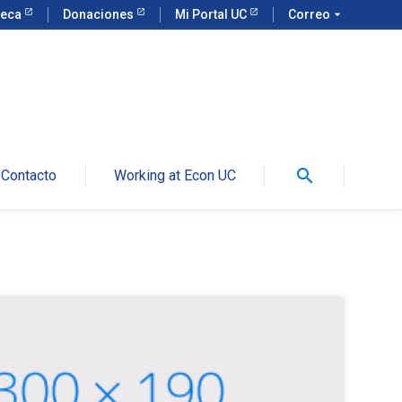
teca
Donaciones
Mi Portal UC
Correo
arrow_drop_down
search
Contacto
Working at Econ UC