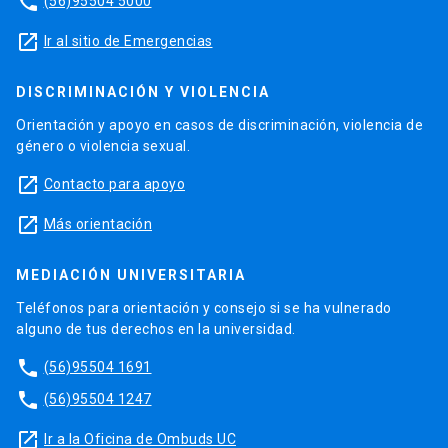
phone
(56)95504 5000
launch
Ir al sitio de Emergencias
DISCRIMINACIÓN Y VIOLENCIA
Orientación y apoyo en casos de discriminación, violencia de
género o violencia sexual.
launch
Contacto para apoyo
launch
Más orientación
MEDIACIÓN UNIVERSITARIA
Teléfonos para orientación y consejo si se ha vulnerado
alguno de tus derechos en la universidad.
phone
(56)95504 1691
phone
(56)95504 1247
launch
Ir a la Oficina de Ombuds UC