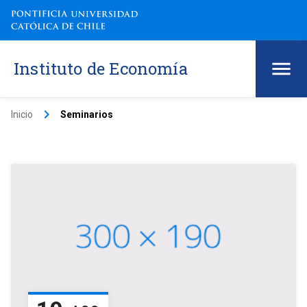
Instituto de Economía
keyboard_arrow_right
Inicio
Seminarios