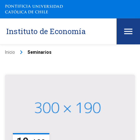
Instituto de Economía
keyboard_arrow_right
Inicio
Seminarios