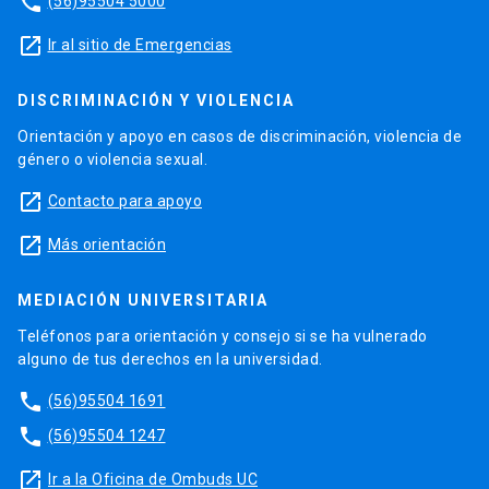
phone
(56)95504 5000
launch
Ir al sitio de Emergencias
DISCRIMINACIÓN Y VIOLENCIA
Orientación y apoyo en casos de discriminación, violencia de
género o violencia sexual.
launch
Contacto para apoyo
launch
Más orientación
MEDIACIÓN UNIVERSITARIA
Teléfonos para orientación y consejo si se ha vulnerado
alguno de tus derechos en la universidad.
phone
(56)95504 1691
phone
(56)95504 1247
launch
Ir a la Oficina de Ombuds UC