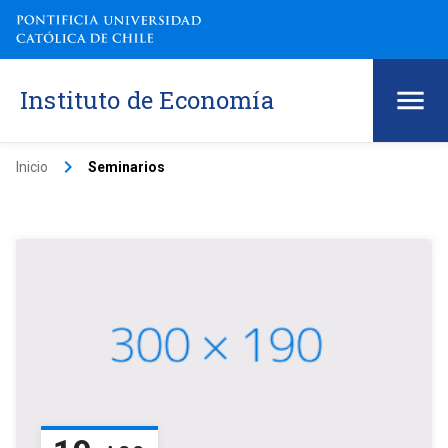
Instituto de Economía
keyboard_arrow_right
Inicio
Seminarios