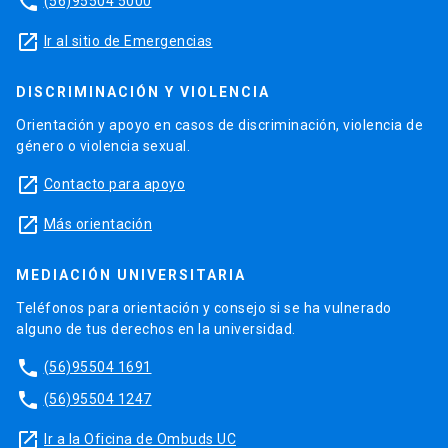
phone
(56)95504 5000
launch
Ir al sitio de Emergencias
DISCRIMINACIÓN Y VIOLENCIA
Orientación y apoyo en casos de discriminación, violencia de
género o violencia sexual.
launch
Contacto para apoyo
launch
Más orientación
MEDIACIÓN UNIVERSITARIA
Teléfonos para orientación y consejo si se ha vulnerado
alguno de tus derechos en la universidad.
phone
(56)95504 1691
phone
(56)95504 1247
launch
Ir a la Oficina de Ombuds UC