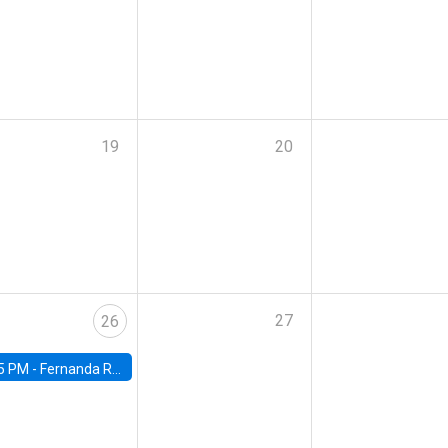
19
20
27
26
5 PM -
Fernanda Rojas Ampuero, University of Wisconsin-Madison