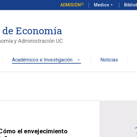
ADMISIÓN
Medios
arrow_drop_down
Biblio
o de Economía
nomía y Administración UC
Académicos e Investigación
Noticias
arrow_drop_down
 Cómo el envejecimiento