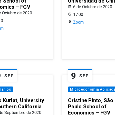
o School of
Universidad de Chi
omics – FGV
6 de Octubre de 2020
e Octubre de 2020
17:00
30
Zoom
om
9
9
SEP
SEP
narios
Microeconomía Aplicad
 Kurlat, University
Cristine Pinto, São
outhern California
Paulo School of
Economics – FGV
de Septiembre de 2020