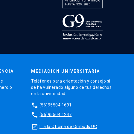
ENCIA
MEDIACIÓN UNIVERSITARIA
de
Teléfonos para orientación y consejo si
énero o
se ha vulnerado alguno de tus derechos
en la universidad.
phone
(56)95504 1691
phone
(56)95504 1247
launch
Ir a la Oficina de Ombuds UC