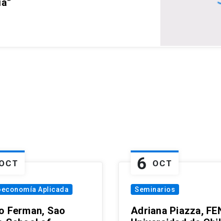
ia”
6
OCT
OCT
oeconomía Aplicada
Seminarios
o Ferman, Sao
Adriana Piazza, FE