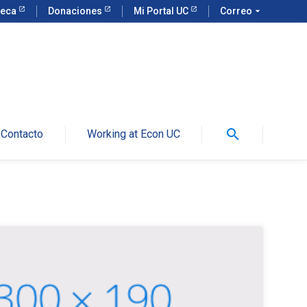
teca
Donaciones
Mi Portal UC
Correo
arrow_drop_down
search
Contacto
Working at Econ UC