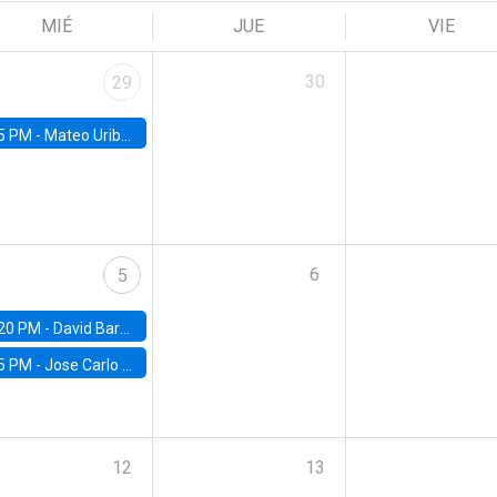
MIÉ
JUE
VIE
30
29
5 PM -
Mateo Uribe-Castro, Universidad de los Andes (Colombia)
6
5
20 PM -
David Bardey, Universidad de los Andes - CEDE
5 PM -
Jose Carlo Bermudez, UC (ME) & World Bank
12
13