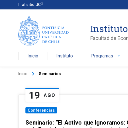
Ir al sitio UC
Institut
Facultad de Eco
Inicio
Instituto
Programas
arrow_drop_down
keyboard_arrow_right
Inicio
Seminarios
19
AGO
Conferencias
Seminario: “El Activo que Ignoramos: