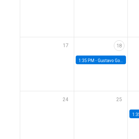
17
18
1:35 PM -
Gustavo González, Banco Central de Chile
24
25
1:3