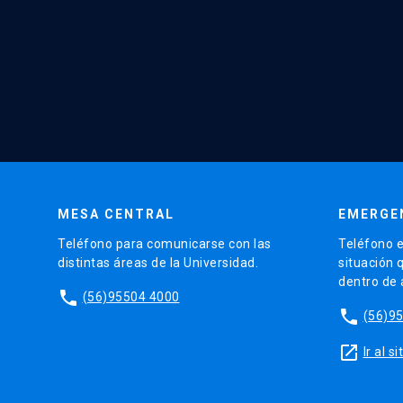
MESA CENTRAL
EMERGE
Teléfono para comunicarse con las
Teléfono e
distintas áreas de la Universidad.
situación 
dentro de
phone
(56)95504 4000
phone
(56)9
launch
Ir al 