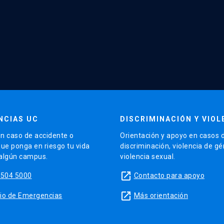
NCIAS UC
DISCRIMINACIÓN Y VIOL
n caso de accidente o
Orientación y apoyo en casos 
que ponga en riesgo tu vida
discriminación, violencia de g
 algún campus.
violencia sexual.
launch
5504 5000
Contacto para apoyo
launch
sitio de Emergencias
Más orientación