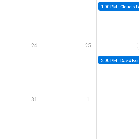
1:00 PM -
Claudio Ferraz, British Col
24
25
2:00 PM -
David Berger, D
31
1