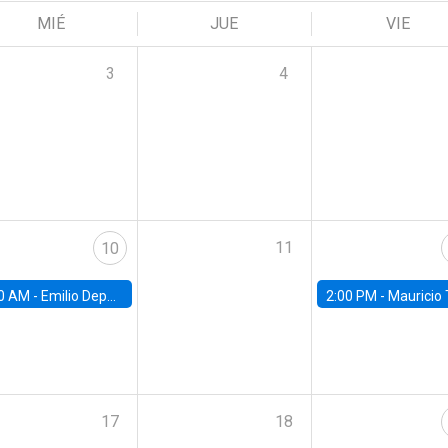
MIÉ
JUE
VIE
3
4
11
10
0 AM -
Emilio Depetris-Chauvín, Universidad Católica
2:00 PM -
Mauricio Tejada,
17
18