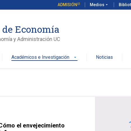
ADMISIÓN
Medios
arrow_drop_down
Biblio
o de Economía
nomía y Administración UC
Académicos e Investigación
Noticias
arrow_drop_down
 Cómo el envejecimiento