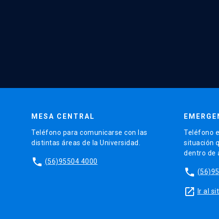
MESA CENTRAL
EMERGE
Teléfono para comunicarse con las
Teléfono e
distintas áreas de la Universidad.
situación 
dentro de
phone
(56)95504 4000
phone
(56)9
launch
Ir al 