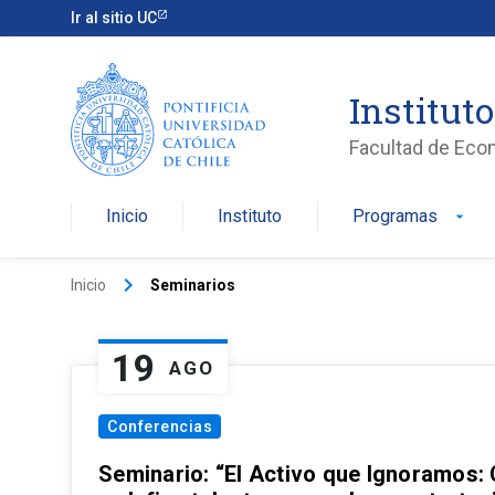
Ir al sitio UC
Institut
Facultad de Eco
Inicio
Instituto
Programas
arrow_drop_down
keyboard_arrow_right
Inicio
Seminarios
19
AGO
Conferencias
Seminario: “El Activo que Ignoramos: