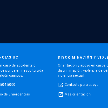
NCIAS UC
DISCRIMINACIÓN Y VIOL
n caso de accidente o
Orientación y apoyo en casos 
que ponga en riesgo tu vida
discriminación, violencia de g
 algún campus.
violencia sexual.
launch
5504 5000
Contacto para apoyo
launch
sitio de Emergencias
Más orientación