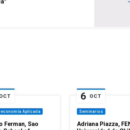
ia”
6
OCT
OCT
oeconomía Aplicada
Seminarios
o Ferman, Sao
Adriana Piazza, FE