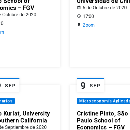
o School of
Universidad de Chi
omics – FGV
6 de Octubre de 2020
e Octubre de 2020
17:00
30
Zoom
om
9
9
SEP
SEP
narios
Microeconomía Aplicad
 Kurlat, University
Cristine Pinto, São
outhern California
Paulo School of
Economics – FGV
de Septiembre de 2020