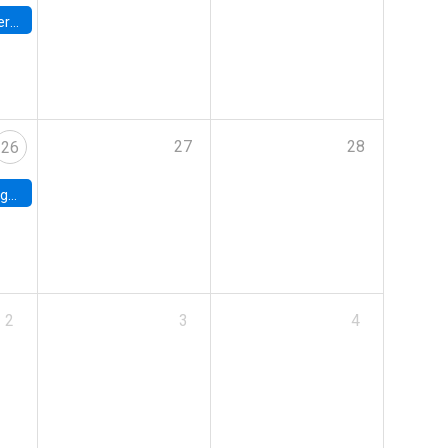
umbia
27
28
26
uke
2
3
4