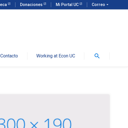
teca
Donaciones
Mi Portal UC
Correo
arrow_drop_down
search
Contacto
Working at Econ UC