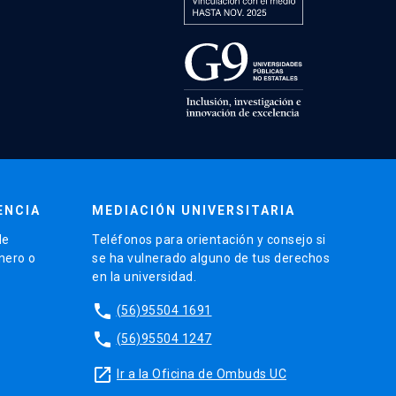
ENCIA
MEDIACIÓN UNIVERSITARIA
de
Teléfonos para orientación y consejo si
énero o
se ha vulnerado alguno de tus derechos
en la universidad.
phone
(56)95504 1691
phone
(56)95504 1247
launch
Ir a la Oficina de Ombuds UC