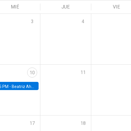
MIÉ
JUE
VIE
3
4
11
10
5 PM -
Beatriz Ahumada, PhD candidate, Universidad de Pittsburgh
17
18