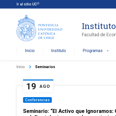
Ir al sitio UC
Institut
Facultad de Eco
Inicio
Instituto
Programas
arrow_drop_down
keyboard_arrow_right
Inicio
Seminarios
19
AGO
Conferencias
Seminario: “El Activo que Ignoramos: