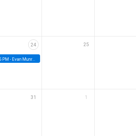
25
24
5 PM -
Evan Munro, Neyman Visiting Assistant Professor in the Department of Statistics at UC Berkeley
31
1