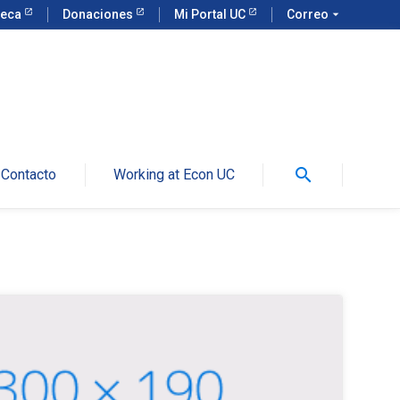
teca
Donaciones
Mi Portal UC
Correo
arrow_drop_down
search
Contacto
Working at Econ UC