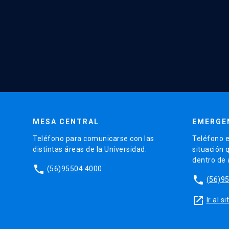
MESA CENTRAL
EMERGE
Teléfono para comunicarse con las
Teléfono e
distintas áreas de la Universidad.
situación 
dentro de
phone
(56)95504 4000
phone
(56)9
launch
Ir al 