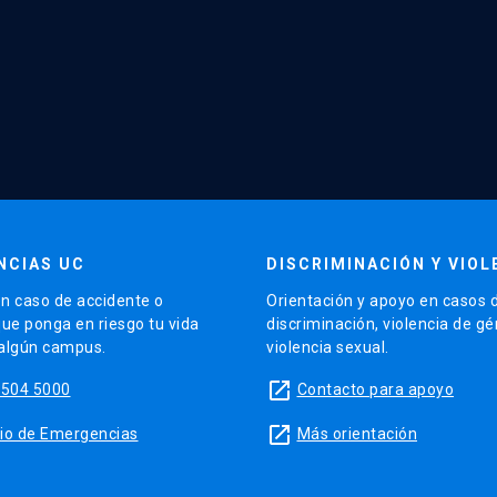
NCIAS UC
DISCRIMINACIÓN Y VIOL
n caso de accidente o
Orientación y apoyo en casos 
que ponga en riesgo tu vida
discriminación, violencia de g
 algún campus.
violencia sexual.
launch
5504 5000
Contacto para apoyo
launch
sitio de Emergencias
Más orientación