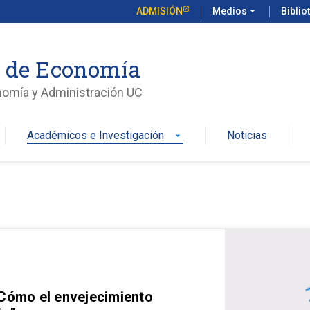
ADMISIÓN
Medios
arrow_drop_down
Biblio
o de Economía
nomía y Administración UC
Académicos e Investigación
Noticias
arrow_drop_down
 Cómo el envejecimiento