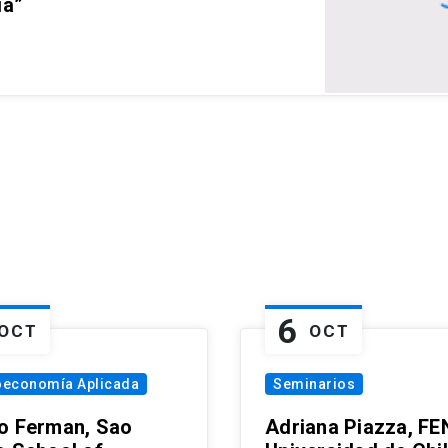
ia”
6
OCT
OCT
oeconomía Aplicada
Seminarios
o Ferman, Sao
Adriana Piazza, FE