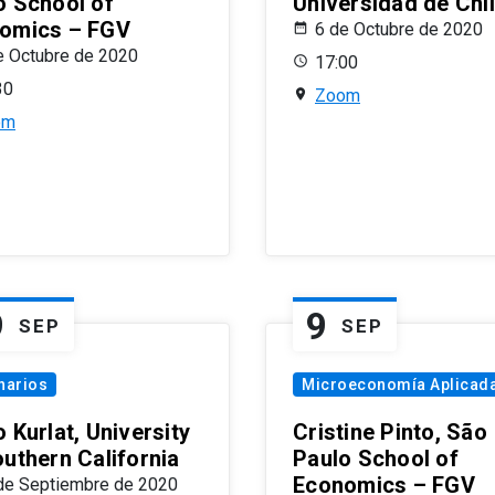
o School of
Universidad de Chi
omics – FGV
6 de Octubre de 2020
e Octubre de 2020
17:00
30
Zoom
om
9
9
SEP
SEP
narios
Microeconomía Aplicad
 Kurlat, University
Cristine Pinto, São
outhern California
Paulo School of
Economics – FGV
de Septiembre de 2020