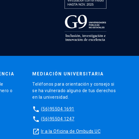
ENCIA
MEDIACIÓN UNIVERSITARIA
de
Teléfonos para orientación y consejo si
énero o
se ha vulnerado alguno de tus derechos
en la universidad.
phone
(56)95504 1691
phone
(56)95504 1247
launch
Ir a la Oficina de Ombuds UC