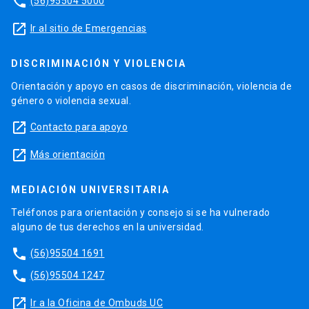
phone
(56)95504 5000
launch
Ir al sitio de Emergencias
DISCRIMINACIÓN Y VIOLENCIA
Orientación y apoyo en casos de discriminación, violencia de
género o violencia sexual.
launch
Contacto para apoyo
launch
Más orientación
MEDIACIÓN UNIVERSITARIA
Teléfonos para orientación y consejo si se ha vulnerado
alguno de tus derechos en la universidad.
phone
(56)95504 1691
phone
(56)95504 1247
launch
Ir a la Oficina de Ombuds UC