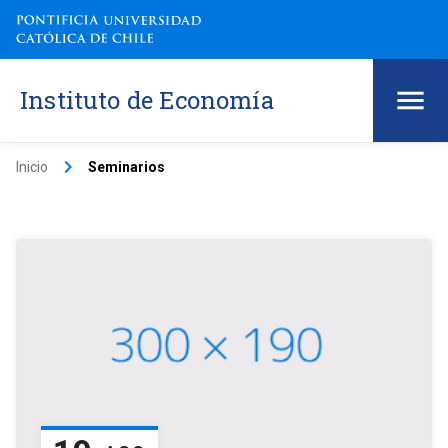
Instituto de Economía
keyboard_arrow_right
Inicio
Seminarios