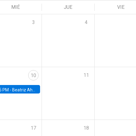
MIÉ
JUE
VIE
3
4
11
10
5 PM -
Beatriz Ahumada, PhD candidate, Universidad de Pittsburgh
17
18