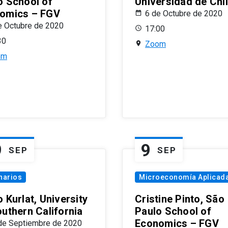
o School of
Universidad de Chi
omics – FGV
6 de Octubre de 2020
e Octubre de 2020
17:00
30
Zoom
om
9
9
SEP
SEP
narios
Microeconomía Aplicad
 Kurlat, University
Cristine Pinto, São
outhern California
Paulo School of
Economics – FGV
de Septiembre de 2020