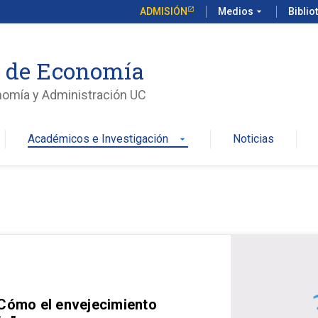
ADMISIÓN
Medios
arrow_drop_down
Biblio
o de Economía
nomía y Administración UC
Académicos e Investigación
Noticias
arrow_drop_down
 Cómo el envejecimiento