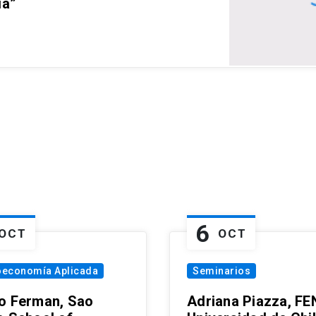
ia”
6
OCT
OCT
oeconomía Aplicada
Seminarios
o Ferman, Sao
Adriana Piazza, FE