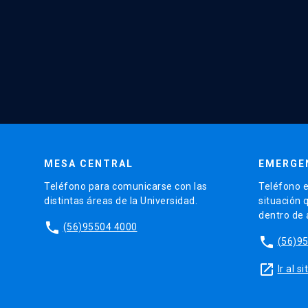
MESA CENTRAL
EMERGE
Teléfono para comunicarse con las
Teléfono e
distintas áreas de la Universidad.
situación 
dentro de
phone
(56)95504 4000
phone
(56)9
launch
Ir al 