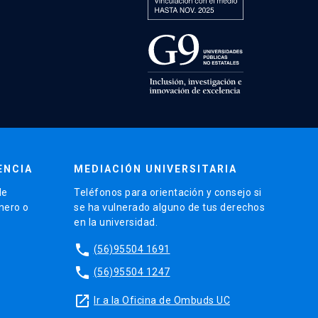
ENCIA
MEDIACIÓN UNIVERSITARIA
de
Teléfonos para orientación y consejo si
énero o
se ha vulnerado alguno de tus derechos
en la universidad.
phone
(56)95504 1691
phone
(56)95504 1247
launch
Ir a la Oficina de Ombuds UC