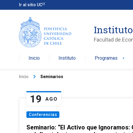
Ir al sitio UC
Institut
Facultad de Eco
Inicio
Instituto
Programas
arrow_drop_down
keyboard_arrow_right
Inicio
Seminarios
19
AGO
Conferencias
Seminario: “El Activo que Ignoramos: