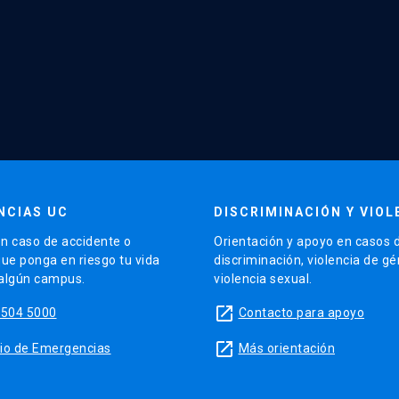
NCIAS UC
DISCRIMINACIÓN Y VIOL
n caso de accidente o
Orientación y apoyo en casos 
que ponga en riesgo tu vida
discriminación, violencia de g
 algún campus.
violencia sexual.
launch
5504 5000
Contacto para apoyo
launch
sitio de Emergencias
Más orientación