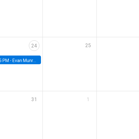
25
24
5 PM -
Evan Munro, Neyman Visiting Assistant Professor in the Department of Statistics at UC Berkeley
31
1