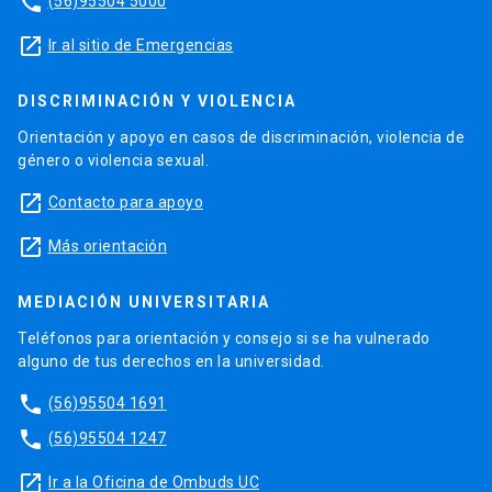
phone
(56)95504 5000
launch
Ir al sitio de Emergencias
DISCRIMINACIÓN Y VIOLENCIA
Orientación y apoyo en casos de discriminación, violencia de
género o violencia sexual.
launch
Contacto para apoyo
launch
Más orientación
MEDIACIÓN UNIVERSITARIA
Teléfonos para orientación y consejo si se ha vulnerado
alguno de tus derechos en la universidad.
phone
(56)95504 1691
phone
(56)95504 1247
launch
Ir a la Oficina de Ombuds UC