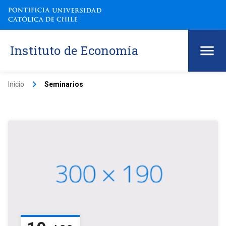
Instituto de Economía
keyboard_arrow_right
Inicio
Seminarios