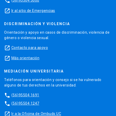
phone
(56)95504 5000
launch
Ir al sitio de Emergencias
DISCRIMINACIÓN Y VIOLENCIA
Orientación y apoyo en casos de discriminación, violencia de
género o violencia sexual.
launch
Contacto para apoyo
launch
Más orientación
MEDIACIÓN UNIVERSITARIA
Teléfonos para orientación y consejo si se ha vulnerado
alguno de tus derechos en la universidad.
phone
(56)95504 1691
phone
(56)95504 1247
launch
Ir a la Oficina de Ombuds UC