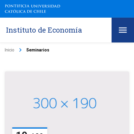
Instituto de Economía
keyboard_arrow_right
Inicio
Seminarios